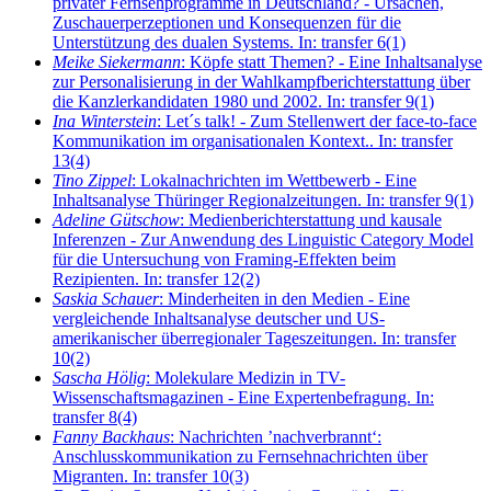
privater Fernsehprogramme in Deutschland? - Ursachen,
Zuschauerperzeptionen und Konsequenzen für die
Unterstützung des dualen Systems. In: transfer 6(1)
Meike Siekermann
: Köpfe statt Themen? - Eine Inhaltsanalyse
zur Personalisierung in der Wahlkampfberichterstattung über
die Kanzlerkandidaten 1980 und 2002. In: transfer 9(1)
Ina Winterstein
: Let´s talk! - Zum Stellenwert der face-to-face
Kommunikation im organisationalen Kontext.. In: transfer
13(4)
Tino Zippel
: Lokalnachrichten im Wettbewerb - Eine
Inhaltsanalyse Thüringer Regionalzeitungen. In: transfer 9(1)
Adeline Gütschow
: Medienberichterstattung und kausale
Inferenzen - Zur Anwendung des Linguistic Category Model
für die Untersuchung von Framing-Effekten beim
Rezipienten. In: transfer 12(2)
Saskia Schauer
: Minderheiten in den Medien - Eine
vergleichende Inhaltsanalyse deutscher und US-
amerikanischer überregionaler Tageszeitungen. In: transfer
10(2)
Sascha Hölig
: Molekulare Medizin in TV-
Wissenschaftsmagazinen - Eine Expertenbefragung. In:
transfer 8(4)
Fanny Backhaus
: Nachrichten ’nachverbrannt‘:
Anschlusskommunikation zu Fernsehnachrichten über
Migranten. In: transfer 10(3)