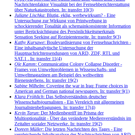
Nachrichtenfaktor Visualität bei der Fernsehberichterstattung
über Naturkatastrophen. In: transfer 10(3)
Juliane Lischka
: Blutig, eklig, werbewirksam? - Eine
Untersuchung zur Wirkung von Printwerbung in
schockierender Tonalität als schemainkonsistente Information
unter Berücksichtigung des Persönlichkeitsmerkmals
Sensation Seeking auf Rezipientenseite. In: transfer 9(3)
Kathy Kursawe
: Boulevardisierung von Fernsehnachrichten -
Eine inhaltsanalytische Untersuchung der
Hauptnachrichtensendungen von ARD, ZDF, RTL und
SAT.1 . In: transfer 11(4)
Ole Kamm
: Communicating Colony Collapse Disorder -
Frames von Umweltproblemen in Wissenschafts- und
Umweltmagazinen am Beispiel des weltweiten
Bienensterbens. In: transfer 19(2)
Sabine Wilhelm
: Covering the war in Iraq: Frame choices in
American and German national newspapers. In: transfer 9(1)
Klara Fröhlich
: Das Selbstverständnis deutscher
Wissenschaftsjournalisten - Ein Vergleich mit allgemeinen
Journalistenbefragungen. In: transfer 17(4)
Kevin Tarun
: Der Medienbegriff im Prisma der
Multioptionalität - Über das veränderte Medienverständnis im
Zeitalter sozialer Netzwerke. In: transfer 19(2)
Doreen Müller
: Die letzten Nachrichten des Tages - Eine
vergleichende Inhaltsanalyse der Nachtnachrichten von ARD,