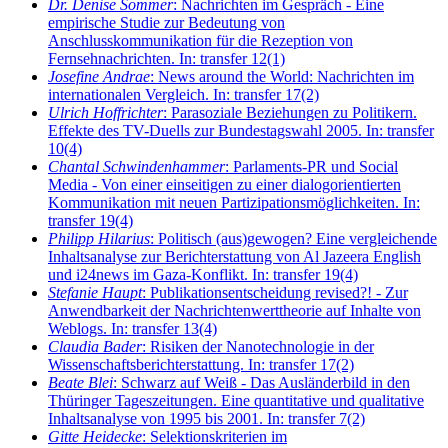
Dr. Denise Sommer
: Nachrichten im Gespräch - Eine
empirische Studie zur Bedeutung von
Anschlusskommunikation für die Rezeption von
Fernsehnachrichten. In: transfer 12(1)
Josefine Andrae
: News around the World: Nachrichten im
internationalen Vergleich. In: transfer 17(2)
Ulrich Hoffrichter
: Parasoziale Beziehungen zu Politikern.
Effekte des TV-Duells zur Bundestagswahl 2005. In: transfer
10(4)
Chantal Schwindenhammer
: Parlaments-PR und Social
Media - Von einer einseitigen zu einer dialogorientierten
Kommunikation mit neuen Partizipationsmöglichkeiten. In:
transfer 19(4)
Philipp Hilarius
: Politisch (aus)gewogen? Eine vergleichende
Inhaltsanalyse zur Berichterstattung von Al Jazeera English
und i24news im Gaza-Konflikt. In: transfer 19(4)
Stefanie Haupt
: Publikationsentscheidung revised?! - Zur
Anwendbarkeit der Nachrichtenwerttheorie auf Inhalte von
Weblogs. In: transfer 13(4)
Claudia Bader
: Risiken der Nanotechnologie in der
Wissenschaftsberichterstattung. In: transfer 17(2)
Beate Blei
: Schwarz auf Weiß - Das Ausländerbild in den
Thüringer Tageszeitungen. Eine quantitative und qualitative
Inhaltsanalyse von 1995 bis 2001. In: transfer 7(2)
Gitte Heidecke
: Selektionskriterien im