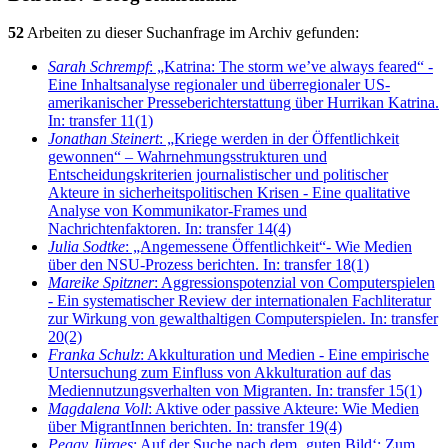
52
Arbeiten zu dieser Suchanfrage im Archiv gefunden:
Sarah Schrempf
: „Katrina: The storm we’ve always feared“ -
Eine Inhaltsanalyse regionaler und überregionaler US-
amerikanischer Presseberichterstattung über Hurrikan Katrina.
In: transfer 11(1)
Jonathan Steinert
: „Kriege werden in der Öffentlichkeit
gewonnen“ – Wahrnehmungsstrukturen und
Entscheidungskriterien journalistischer und politischer
Akteure in sicherheitspolitischen Krisen - Eine qualitative
Analyse von Kommunikator-Frames und
Nachrichtenfaktoren. In: transfer 14(4)
Julia Sodtke
: „Angemessene Öffentlichkeit“- Wie Medien
über den NSU-Prozess berichten. In: transfer 18(1)
Mareike Spitzner
: Aggressionspotenzial von Computerspielen
- Ein systematischer Review der internationalen Fachliteratur
zur Wirkung von gewalthaltigen Computerspielen. In: transfer
20(2)
Franka Schulz
: Akkulturation und Medien - Eine empirische
Untersuchung zum Einfluss von Akkulturation auf das
Mediennutzungsverhalten von Migranten. In: transfer 15(1)
Magdalena Voll
: Aktive oder passive Akteure: Wie Medien
über MigrantInnen berichten. In: transfer 19(4)
Peggy Jürges
: Auf der Suche nach dem ‚guten Bild‘: Zum