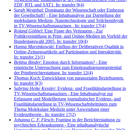
ZDF, RTL und SAT1. In: transfer 9(4)
Sarah Westphal
: Dominanz der Wissenschaft oder Einbezug
der Gesellschaft? - Eine Inhaltsanalyse zur Darstellung der
molekularen Medizin, Nanotechnologie und Teilchenphysik
in TV-Wissenschaftsmagazinen . In: transfer 17(4)
Roland Göbbel
: Eine Frage des Vertrauens - Zur
Politikvermittlung in Print- und Online-Medien im Vorfeld der
Bundestagswahl 2005. In: transfer 10(4)
Hanna Marzinkowski
: Einfluss der Deliberativen Qualität in
Online-Zeitungsartikeln auf Partizipation und Interaktivität.
In: transfer 21(1)
Bettina Binder
: Emotion durch Information? - Eine
empirische Untersuchung zum Emotionalisierungspotential
der Printberichterstattung. In: transfer 12(4)
Thomas Koch
: Entwicklung von parasozialen Beziehungen.
In: transfer 9(3)
Sabrina Heike Kessler
: Evidenz- und Fragilitätsdarstellung in
TV-Wissenschaftsmagazinen - Eine Inhaltsanalyse zur
Erfassung und Modellierung journalistischer Evidenz- und
Fragilitätsdarstellung in TV-Wissenschaftsbeiträgen zum
Thema Molekulare Medizin unter Anwendung einer
Evidenztheorie.. In: transfer 17(2)
Johanna C. F. Flesch
: Framing in der Berichterstattung zu
psychischen Erkrankungen - Eine inhaltsanalytische