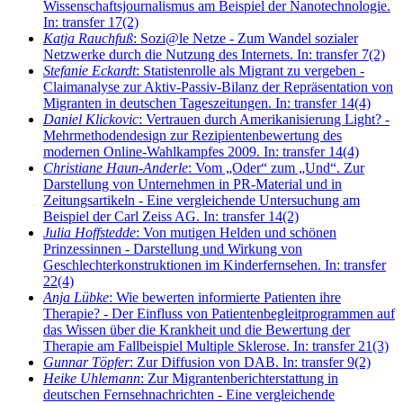
Wissenschaftsjournalismus am Beispiel der Nanotechnologie.
In: transfer 17(2)
Katja Rauchfuß
: Sozi@le Netze - Zum Wandel sozialer
Netzwerke durch die Nutzung des Internets. In: transfer 7(2)
Stefanie Eckardt
: Statistenrolle als Migrant zu vergeben -
Claimanalyse zur Aktiv-Passiv-Bilanz der Repräsentation von
Migranten in deutschen Tageszeitungen. In: transfer 14(4)
Daniel Klickovic
: Vertrauen durch Amerikanisierung Light? -
Mehrmethodendesign zur Rezipientenbewertung des
modernen Online-Wahlkampfes 2009. In: transfer 14(4)
Christiane Haun-Anderle
: Vom „Oder“ zum „Und“. Zur
Darstellung von Unternehmen in PR-Material und in
Zeitungsartikeln - Eine vergleichende Untersuchung am
Beispiel der Carl Zeiss AG. In: transfer 14(2)
Julia Hoffstedde
: Von mutigen Helden und schönen
Prinzessinnen - Darstellung und Wirkung von
Geschlechterkonstruktionen im Kinderfernsehen. In: transfer
22(4)
Anja Lübke
: Wie bewerten informierte Patienten ihre
Therapie? - Der Einfluss von Patientenbegleitprogrammen auf
das Wissen über die Krankheit und die Bewertung der
Therapie am Fallbeispiel Multiple Sklerose. In: transfer 21(3)
Gunnar Töpfer
: Zur Diffusion von DAB. In: transfer 9(2)
Heike Uhlemann
: Zur Migrantenberichterstattung in
deutschen Fernsehnachrichten - Eine vergleichende