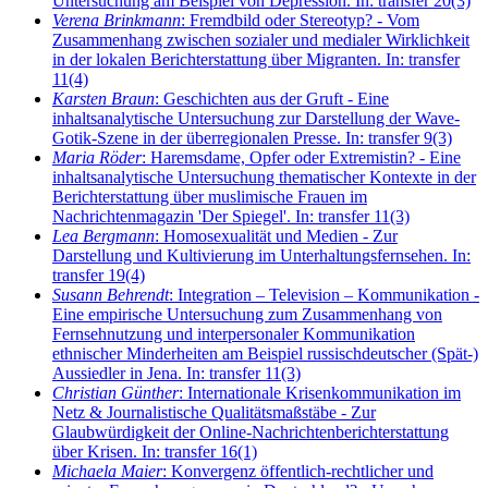
Untersuchung am Beispiel von Depression. In: transfer 20(3)
Verena Brinkmann
: Fremdbild oder Stereotyp? - Vom
Zusammenhang zwischen sozialer und medialer Wirklichkeit
in der lokalen Berichterstattung über Migranten. In: transfer
11(4)
Karsten Braun
: Geschichten aus der Gruft - Eine
inhaltsanalytische Untersuchung zur Darstellung der Wave-
Gotik-Szene in der überregionalen Presse. In: transfer 9(3)
Maria Röder
: Haremsdame, Opfer oder Extremistin? - Eine
inhaltsanalytische Untersuchung thematischer Kontexte in der
Berichterstattung über muslimische Frauen im
Nachrichtenmagazin 'Der Spiegel'. In: transfer 11(3)
Lea Bergmann
: Homosexualität und Medien - Zur
Darstellung und Kultivierung im Unterhaltungsfernsehen. In:
transfer 19(4)
Susann Behrendt
: Integration – Television – Kommunikation -
Eine empirische Untersuchung zum Zusammenhang von
Fernsehnutzung und interpersonaler Kommunikation
ethnischer Minderheiten am Beispiel russischdeutscher (Spät-)
Aussiedler in Jena. In: transfer 11(3)
Christian Günther
: Internationale Krisenkommunikation im
Netz & Journalistische Qualitätsmaßstäbe - Zur
Glaubwürdigkeit der Online-Nachrichtenberichterstattung
über Krisen. In: transfer 16(1)
Michaela Maier
: Konvergenz öffentlich-rechtlicher und