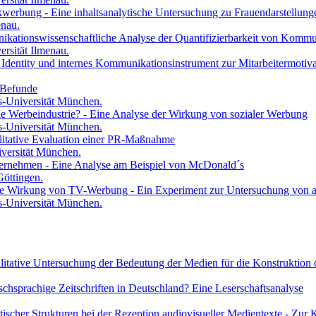
ikwerbung - Eine inhaltsanalytische Untersuchung zu Frauendarstellu
enau.
ikationswissenschaftliche Analyse der Quantifizierbarkeit von Kommu
rsität Ilmenau.
 Identity und internes Kommunikationsinstrument zur Mitarbeitermotiva
, Befunde
s-Universität München.
ie Werbeindustrie? - Eine Analyse der Wirkung von sozialer Werbung
s-Universität München.
litative Evaluation einer PR-Maßnahme
versität München.
Unternehmen - Eine Analyse am Beispiel von McDonald´s
Göttingen.
ie Wirkung von TV-Werbung - Ein Experiment zur Untersuchung von af
s-Universität München.
litative Untersuchung der Bedeutung der Medien für die Konstruktion 
ischsprachige Zeitschriften in Deutschland? Eine Leserschaftsanalyse
ischer Strukturen bei der Rezeption audiovisueller Medientexte - Zur Ko