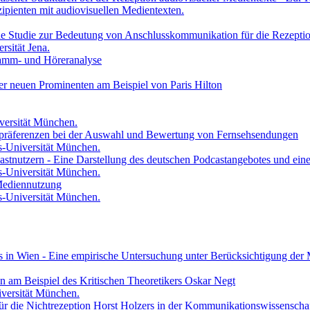
ipienten mit audiovisuellen Medientexten.
che Studie zur Bedeutung von Anschlusskommunikation für die Rezepti
rsität Jena.
ramm- und Höreranalyse
r neuen Prominenten am Beispiel von Paris Hilton
versität München.
erpräferenzen bei der Auswahl und Bewertung von Fernsehsendungen
s-Universität München.
tnutzern - Eine Darstellung des deutschen Podcastangebotes und eine
s-Universität München.
 Mediennutzung
s-Universität München.
s in Wien - Eine empirische Untersuchung unter Berücksichtigung der
ren am Beispiel des Kritischen Theoretikers Oskar Negt
versität München.
 für die Nichtrezeption Horst Holzers in der Kommunikationswissenscha