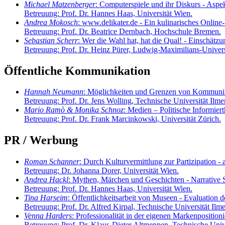
Michael Matzenberger
: Computerspiele und ihr Diskurs - Aspe
Betreuung: Prof. Dr. Hannes Haas, Universität Wien.
Andrea Mokosch
: www.delikater.de - Ein kulinarisches Onlin
Betreuung: Prof. Dr. Beatrice Dernbach, Hochschule Bremen.
Sebastian Scherr
: Wer die Wahl hat, hat die Qual! - Einschät
Betreuung: Prof. Dr. Heinz Pürer, Ludwig-Maximilians-Univer
Öffentliche Kommunikation
Hannah Neumann
: Möglichkeiten und Grenzen von Kommunikat
Betreuung: Prof. Dr. Jens Wolling, Technische Universität Ilme
Mario Ramò & Monika Schnoz
: Medien – Politische Informi
Betreuung: Prof. Dr. Frank Marcinkowski, Universität Zürich.
PR / Werbung
Roman Schanner
: Durch Kulturvermittlung zur Partizipation 
Betreuung: Dr. Johanna Dorer, Universität Wien.
Andrea Hackl
: Mythen, Märchen und Geschichten - Narrative 
Betreuung: Prof. Dr. Hannes Haas, Universität Wien.
Tina Harseim
: Öffentlichkeitsarbeit von Museen - Evaluation
Betreuung: Prof. Dr. Alfred Kirpal, Technische Universität Ilm
Venna Harders
: Professionalität in der eigenen Markenpositi
Betreuung: Prof. Dr. Klaus-Dieter Altmeppen, Technische Unive