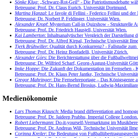
Sönke Klug
: „Schwarz-Rot-Geil“ - Die Patriotismusdebatte wä
Betreuung: Prof. Dr. Claus Eurich, Universität Dortmund.
Martina Hanzal
: Le favole di Fellini - Federico Fellini und der
Betreuung: Dr. Norbert P. Feldinger, Universität Wien.
Alexander Kropf
: Mysterium Call-in Quizshow - Strukturelle 
Betreuung: Prof. Dr. Friedrich Hausjell, Universität Wien.
Kai Lamberton
: Inhaltsanalytischer Vergleich der Darstellun
Betreuung: Prof. Dr. Alfred Kirpal, Technische Universität Ilm
Tjerk Brühwiller
: Qualität durch Konkurrenz? - Fallstudie zum
Betreuung: Prof. Dr. Heinz Bonfadelli, Universität Zürich.
Alexander Görs
: Die Berichterstattung über die Fußballweltme
Betreuung: Dr. Wilfried Scharf, Georg-August-Universität Gött
Imke Hoppe
: Die Zukunft der Dokumentation im Fernsehen - K
Betreuung: Prof. Dr. Klaus Peter Jantke, Technische Universitä
Gregor Mahringer
: Die Fernsehreportage – Das Königsgenre 
Betreuung: Prof. Dr. Hans-Bernd Brosius, Ludwig-Maximilian
Medienökonomie
Lars Thomas Klausch
: Media brand differentiation and homoge
Betreuung: Prof. Dr. Jaideep Prabhu, Imperial College London.
Robert Liebermann
: Do-it-yourself-Vermarktung im Musikberei
Betreuung: Prof. Dr. Andreas Will, Technische Universität Ilm
Corinna Kreiler
: Die Bedeutung von Fußballübertragungsrecht