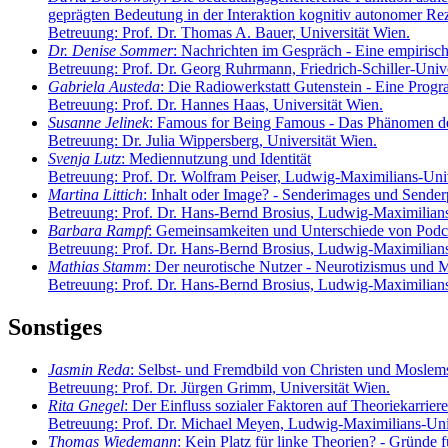
geprägten Bedeutung in der Interaktion kognitiv autonomer Rez
Betreuung: Prof. Dr. Thomas A. Bauer, Universität Wien.
Dr. Denise Sommer
: Nachrichten im Gespräch - Eine empiris
Betreuung: Prof. Dr. Georg Ruhrmann, Friedrich-Schiller-Unive
Gabriela Austeda
: Die Radiowerkstatt Gutenstein - Eine Prog
Betreuung: Prof. Dr. Hannes Haas, Universität Wien.
Susanne Jelinek
: Famous for Being Famous - Das Phänomen de
Betreuung: Dr. Julia Wippersberg, Universität Wien.
Svenja Lutz
: Mediennutzung und Identität
Betreuung: Prof. Dr. Wolfram Peiser, Ludwig-Maximilians-Uni
Martina Littich
: Inhalt oder Image? - Senderimages und Send
Betreuung: Prof. Dr. Hans-Bernd Brosius, Ludwig-Maximilian
Barbara Rampf
: Gemeinsamkeiten und Unterschiede von Podcas
Betreuung: Prof. Dr. Hans-Bernd Brosius, Ludwig-Maximilian
Mathias Stamm
: Der neurotische Nutzer - Neurotizismus und
Betreuung: Prof. Dr. Hans-Bernd Brosius, Ludwig-Maximilian
Sonstiges
Jasmin Reda
: Selbst- und Fremdbild von Christen und Moslem
Betreuung: Prof. Dr. Jürgen Grimm, Universität Wien.
Rita Gnegel
: Der Einfluss sozialer Faktoren auf Theoriekarrie
Betreuung: Prof. Dr. Michael Meyen, Ludwig-Maximilians-Uni
Thomas Wiedemann
: Kein Platz für linke Theorien? - Gründe