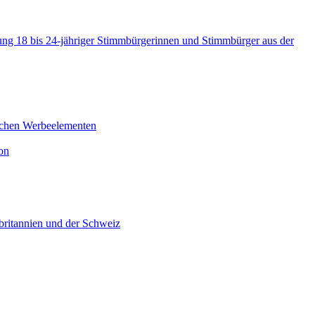
ung 18 bis 24-jähriger Stimmbürgerinnen und Stimmbürger aus der
schen Werbeelementen
on
sbritannien und der Schweiz