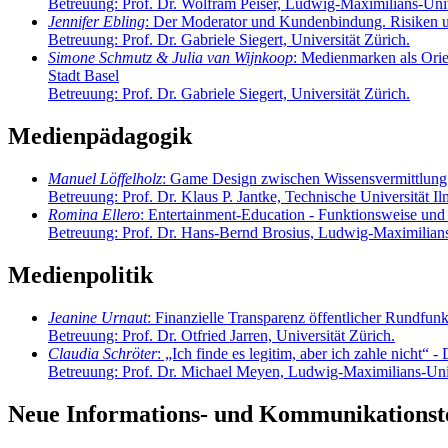
Betreuung: Prof. Dr. Wolfram Peiser, Ludwig-Maximilians-Uni
Jennifer Ebling
: Der Moderator und Kundenbindung. Risiken 
Betreuung: Prof. Dr. Gabriele Siegert, Universität Zürich.
Simone Schmutz & Julia van Wijnkoop
: Medienmarken als Orie
Stadt Basel
Betreuung: Prof. Dr. Gabriele Siegert, Universität Zürich.
Medienpädagogik
Manuel Löffelholz
: Game Design zwischen Wissensvermittlung
Betreuung: Prof. Dr. Klaus P. Jantke, Technische Universität I
Romina Ellero
: Entertainment-Education - Funktionsweise un
Betreuung: Prof. Dr. Hans-Bernd Brosius, Ludwig-Maximilian
Medienpolitik
Jeanine Urnaut
: Finanzielle Transparenz öffentlicher Rundfun
Betreuung: Prof. Dr. Otfried Jarren, Universität Zürich.
Claudia Schröter
: „Ich finde es legitim, aber ich zahle nicht“
Betreuung: Prof. Dr. Michael Meyen, Ludwig-Maximilians-Uni
Neue Informations- und Kommunikationst