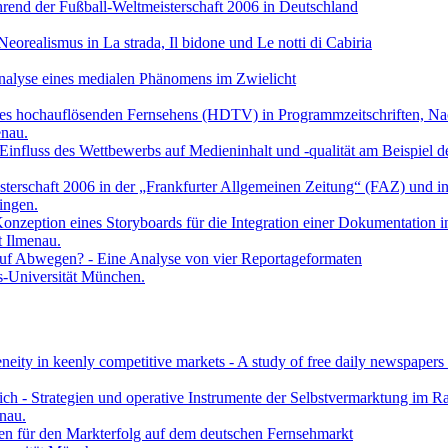
hrend der Fußball-Weltmeisterschaft 2006 in Deutschland
 Neorealismus in La strada, Il bidone und Le notti di Cabiria
Analyse eines medialen Phänomens im Zwielicht
g des hochauflösenden Fernsehens (HDTV) in Programmzeitschriften, Na
enau.
 Einfluss des Wettbewerbs auf Medieninhalt und -qualität am Beispiel d
isterschaft 2006 in der „Frankfurter Allgemeinen Zeitung“ (FAZ) und in
ingen.
onzeption eines Storyboards für die Integration einer Dokumentation i
t Ilmenau.
auf Abwegen? - Eine Analyse von vier Reportageformaten
s-Universität München.
neity in keenly competitive markets - A study of free daily newspaper
ch - Strategien und operative Instrumente der Selbstvermarktung im R
enau.
en für den Markterfolg auf dem deutschen Fernsehmarkt