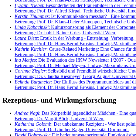
Lysann Triebel
: Besonderheiten der Frauenbilder in der Techn
Betreuung: Prof. Dr. Alfred Kirpal, Technische Universität Ilm
Kerstin Thummes
: Ist Kommunikation messbar? - Eine kommun
Betreuung: Prof. Dr. Klaus-Dieter Altmeppen, Technische Unive
Linda Kabacinski
: Kultursponsoring als Element der Corporate
Betreuung: Dr. habil. Rainer Gries, Universität Wien.
Laura Dietz
: Erotik in der Werbung - Entstehung, Verbreitung
Betreuung: Prof. Dr. Hans-Bernd Brosius, Ludwig-Maximilian
Kathrin Kirchler
: Cause-Related Marketing: Eine Chance für d
Betreuung: Prof. Dr. Hans-Bernd Brosius, Ludwig-Maximilian
Ina Mettjes
: Die Evaluation des IfKW Newsletter 1/2007 - Qua
Betreuung: Prof. Dr. Michael Meyen, Ludwig-Maximilians-Uni
Corinna Ziegler
: Selbstbild und Fremdbild wirtschaftlicher 
Betreuung: Dr. Claudia Riesmeyer, Georg-August-Universität 
Belinda Burgmeier
: Der Einfluss des Programmumfeldes auf d
Betreuung: Prof. Dr. Hans-Bernd Brosius, Ludwig-Maximilian
Rezeptions- und Wirkungsforschung
Andrea Nagl
: Das Körperbild jugendlicher Mädchen - Eine qua
Betreuung: Dr. Margit Böck, Universität Wien.
Katharina Golomb
: Der unbekannte Rezipient - Wer liest poln
Betreuung: Prof. Dr. Günther Rager, Universität Dortmund.
David Dobrowsky
: Die bedeutungsgenerierende Funktion ästhet