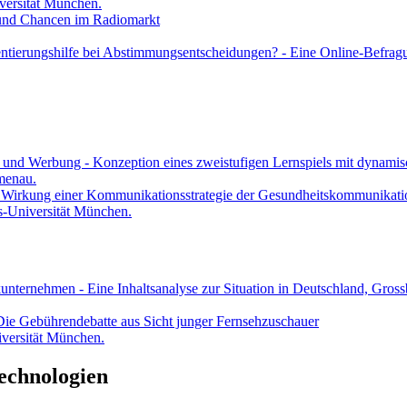
versität München.
und Chancen im Radiomarkt
ntierungshilfe bei Abstimmungsentscheidungen? - Eine Online-Befrag
 und Werbung - Konzeption eines zweistufigen Lernspiels mit dynami
lmenau.
d Wirkung einer Kommunikationsstrategie der Gesundheitskommunikati
s-Universität München.
kunternehmen - Eine Inhaltsanalyse zur Situation in Deutschland, Gros
 - Die Gebührendebatte aus Sicht junger Fernsehzuschauer
versität München.
echnologien