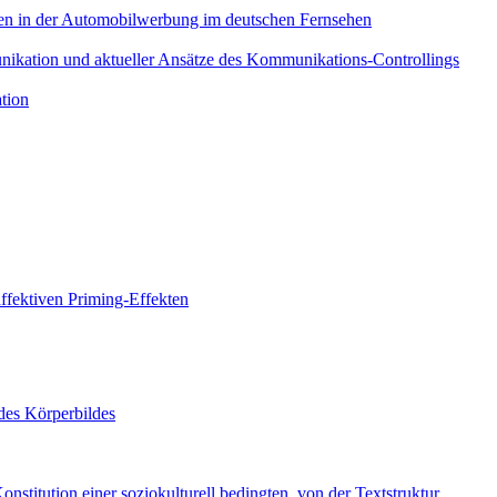
ngen in der Automobilwerbung im deutschen Fernsehen
nikation und aktueller Ansätze des Kommunikations-Controllings
tion
fektiven Priming-Effekten
des Körperbildes
nstitution einer soziokulturell bedingten, von der Textstruktur