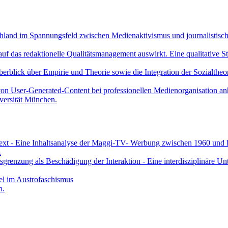
hland im Spannungsfeld zwischen Medienaktivismus und journalistisch
 auf das redaktionelle Qualitätsmanagement auswirkt. Eine qualitative 
erblick über Empirie und Theorie sowie die Integration der Sozialtheo
 von User-Generated-Content bei professionellen Medienorganisation a
versität München.
text - Eine Inhaltsanalyse der Maggi-TV- Werbung zwischen 1960 und 
.
sgrenzung als Beschädigung der Interaktion - Eine interdisziplinäre 
tel im Austrofaschismus
n.