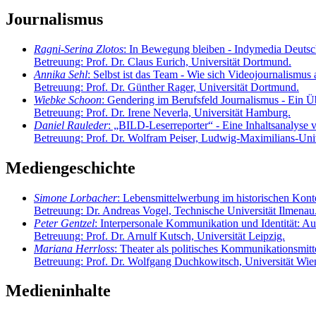
Journalismus
Ragni-Serina Zlotos
: In Bewegung bleiben - Indymedia Deutsc
Betreuung: Prof. Dr. Claus Eurich, Universität Dortmund.
Annika Sehl
: Selbst ist das Team - Wie sich Videojournalismus
Betreuung: Prof. Dr. Günther Rager, Universität Dortmund.
Wiebke Schoon
: Gendering im Berufsfeld Journalismus - Ein Üb
Betreuung: Prof. Dr. Irene Neverla, Universität Hamburg.
Daniel Rauleder
: „BILD-Leserreporter“ - Eine Inhaltsanalyse
Betreuung: Prof. Dr. Wolfram Peiser, Ludwig-Maximilians-Uni
Mediengeschichte
Simone Lorbacher
: Lebensmittelwerbung im historischen Kon
Betreuung: Dr. Andreas Vogel, Technische Universität Ilmenau
Peter Gentzel
: Interpersonale Kommunikation und Identität: Au
Betreuung: Prof. Dr. Arnulf Kutsch, Universität Leipzig.
Mariana Herrloss
: Theater als politisches Kommunikationsmit
Betreuung: Prof. Dr. Wolfgang Duchkowitsch, Universität Wie
Medieninhalte