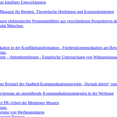
kte künftiger Entwicklungen
e-Magazin für Bremen. Theoretische Herleitung und Konzeptionierung
zungen elektronischer Programmführer aus verschiedenen Perspektiven
sität München.
ion in der Konflikttransformation - Friedenskommunikation am Beispi
nau.
ertheit – Stimmbeteiligung - Empirische Untersuchung von Wirkungs
- am Beispiel des Stadtteil-Kommunikationsprojekts „Hernals hören“ r
Schemata als sinnstiftende Kommunikationsstrategien in der Werbung
 der PR-Arbeit der Meininger Museen
enau.
onierung von Werbeagenturen
rsität Ilmenau.