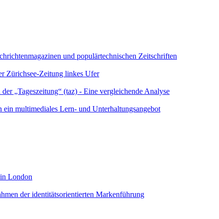
chrichtenmagazinen und populärtechnischen Zeitschriften
er Zürichsee-Zeitung linkes Ufer
 der „Tageszeitung“ (taz) - Eine vergleichende Analyse
n ein multimediales Lern- und Unterhaltungsangebot
s in London
ahmen der identitätsorientierten Markenführung