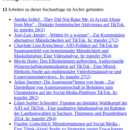
13
Arbeiten zu dieser Suchanfrage im Archiv gefunden:
Annika Seibel
: „They Did Not Raise Me, to Accept Abuse
from Men“ - Digitaler feministischer Aktivismus auf TikTok.
In: transfer 26(2)
José-Luis Amsler
: „Written by a woman“ - Zur Konstruktion
alternativer Männlichkeiten auf TikTok. In: transfer 27(2)
Charlotte Lina Kretschmar
: AfD-Politiker auf TikTok im
Spannungsfeld von hegemonialer Männlichkeit und
Maskulinismus: Eine Videoanalyse. In: transfer 29(4)
Moritz Huhn
: Den Elfenbeinturm aufbrechen. Audiovisuelle
Wissenschaftskommunikation auf TikTok - Eine Mixed-
Methods-Studie aus multimodaler Videoformatanalyse und
Expert:inneninterviews.. In: transfer 27(2)
Julian Spenner
: Die Augenzeug*innen von heute - Zur
Darstellung von Augenzeugenschaft in Beiträgen zum
Ukrainekrieg auf der Social-Media-Plattform TikTok. In:
transfer 28(2)
Lilian Sophie Schneider
: Framing im digitalen Wahlkampf der
AfD auf TikTok - Eine qualitative Inhaltsanalyse im Rahmen
der Landtagswahlen in Sachsen, Thüringen und Brandenburg
2024. In: transfer 29(4)
Pauline Gottschlich
: Misinformationen auf Social Media -
Eine Think-Aloud Studie zu Strategien junger Erwachsener