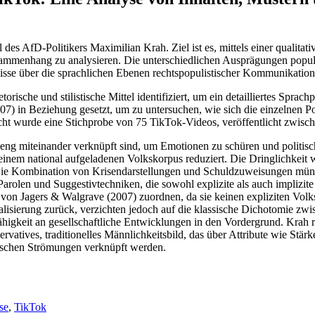
es AfD-Politikers Maximilian Krah. Ziel ist es, mittels einer qualitati
 Zusammenhang zu analysieren. Die unterschiedlichen Ausprägungen popu
isse über die sprachlichen Ebenen rechtspopulistischer Kommunikatio
torische und stilistische Mittel identifiziert, um ein detailliertes Sp
7) in Beziehung gesetzt, um zu untersuchen, wie sich die einzelnen Po
ucht wurde eine Stichprobe von 75 TikTok-Videos, veröffentlicht zwi
 eng miteinander verknüpft sind, um Emotionen zu schüren und politi
einem national aufgeladenen Volkskorpus reduziert. Die Dringlichkeit 
. Die Kombination von Krisendarstellungen und Schuldzuweisungen münd
, Parolen und Suggestivtechniken, die sowohl explizite als auch impliz
ie von Jagers & Walgrave (2007) zuordnen, da sie keinen expliziten Vo
erung zurück, verzichten jedoch auf die klassische Dichotomie zwischen
higkeit an gesellschaftliche Entwicklungen in den Vordergrund. Krah 
vatives, traditionelles Männlichkeitsbild, das über Attribute wie Stär
itischen Strömungen verknüpft werden.
se
,
TikTok