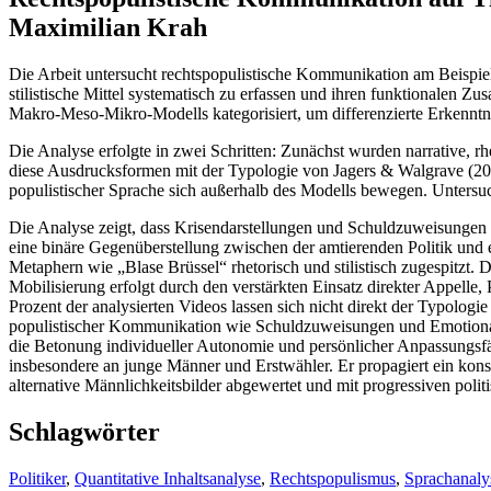
Maximilian Krah
Die Arbeit untersucht rechtspopulistische Kommunikation am Beispiel d
stilistische Mittel systematisch zu erfassen und ihren funktionalen
Makro-Meso-Mikro-Modells kategorisiert, um differenzierte Erkenntn
Die Analyse erfolgte in zwei Schritten: Zunächst wurden narrative, rhe
diese Ausdrucksformen mit der Typologie von Jagers & Walgrave (200
populistischer Sprache sich außerhalb des Modells bewegen. Unters
Die Analyse zeigt, dass Krisendarstellungen und Schuldzuweisungen
eine binäre Gegenüberstellung zwischen der amtierenden Politik und 
Metaphern wie „Blase Brüssel“ rhetorisch und stilistisch zugespitzt
Mobilisierung erfolgt durch den verstärkten Einsatz direkter Appelle
Prozent der analysierten Videos lassen sich nicht direkt der Typolog
populistischer Kommunikation wie Schuldzuweisungen und Emotionalisi
die Betonung individueller Autonomie und persönlicher Anpassungsfä
insbesondere an junge Männer und Erstwähler. Er propagiert ein konser
alternative Männlichkeitsbilder abgewertet und mit progressiven pol
Schlagwörter
Politiker
,
Quantitative Inhaltsanalyse
,
Rechtspopulismus
,
Sprachanaly