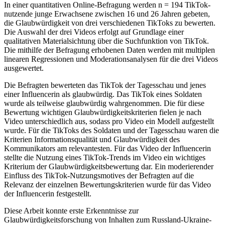
In einer quantitativen Online-Befragung werden n = 194 TikTok-
nutzende junge Erwachsene zwischen 16 und 26 Jahren gebeten,
die Glaubwürdigkeit von drei verschiedenen TikToks zu bewerten.
Die Auswahl der drei Videos erfolgt auf Grundlage einer
qualitativen Materialsichtung über die Suchfunktion von TikTok.
Die mithilfe der Befragung erhobenen Daten werden mit multiplen
linearen Regressionen und Moderationsanalysen für die drei Videos
ausgewertet.
Die Befragten bewerteten das TikTok der Tagesschau und jenes
einer Influencerin als glaubwürdig. Das TikTok eines Soldaten
wurde als teilweise glaubwürdig wahrgenommen. Die für diese
Bewertung wichtigen Glaubwürdigkeitskriterien fielen je nach
Video unterschiedlich aus, sodass pro Video ein Modell aufgestellt
wurde. Für die TikToks des Soldaten und der Tagesschau waren die
Kriterien Informationsqualität und Glaubwürdigkeit des
Kommunikators am relevantesten. Für das Video der Influencerin
stellte die Nutzung eines TikTok-Trends im Video ein wichtiges
Kriterium der Glaubwürdigkeitsbewertung dar. Ein moderierender
Einfluss des TikTok-Nutzungsmotives der Befragten auf die
Relevanz der einzelnen Bewertungskriterien wurde für das Video
der Influencerin festgestellt.
Diese Arbeit konnte erste Erkenntnisse zur
Glaubwürdigkeitsforschung von Inhalten zum Russland-Ukraine-