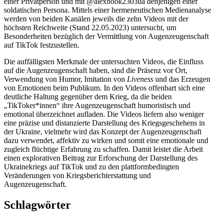
einer Privatperson und mit @alexhook2303ua denjenigen einer
soldatischen Persona. Mittels einer hermeneutischen Medienanalyse
werden von beiden Kanälen jeweils die zehn Videos mit der
höchsten Reichweite (Stand 22.05.2023) untersucht, um
Besonderheiten bezüglich der Vermittlung von Augenzeugenschaft
auf TikTok festzustellen.
Die auffälligsten Merkmale der untersuchten Videos, die Einfluss
auf die Augenzeugenschaft haben, sind die Präsenz vor Ort,
Verwendung von Humor, Imitation von
Liveness
und das Erzeugen
von Emotionen beim Publikum. In den Videos offenbart sich eine
deutliche Haltung gegenüber dem Krieg, da die beiden
„TikToker*innen“ ihre Augenzeugenschaft humoristisch und
emotional überzeichnet aufladen. Die Videos liefern also weniger
eine präzise und distanzierte Darstellung des Kriegsgeschehens in
der Ukraine, vielmehr wird das Konzept der Augenzeugenschaft
dazu verwendet, affektiv zu wirken und somit eine emotionale und
zugleich flüchtige Erfahrung zu schaffen. Damit leistet die Arbeit
einen explorativen Beitrag zur Erforschung der Darstellung des
Ukrainekriegs auf TikTok und zu den plattformbedingten
Veränderungen von Kriegsberichterstattung und
Augenzeugenschaft.
Schlagwörter