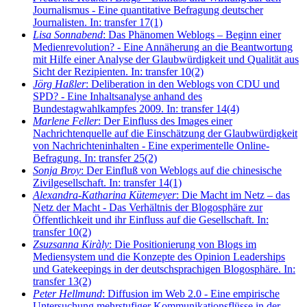
Journalismus - Eine quantitative Befragung deutscher
Journalisten. In: transfer 17(1)
Lisa Sonnabend
: Das Phänomen Weblogs – Beginn einer
Medienrevolution? - Eine Annäherung an die Beantwortung
mit Hilfe einer Analyse der Glaubwürdigkeit und Qualität aus
Sicht der Rezipienten. In: transfer 10(2)
Jörg Haßler
: Deliberation in den Weblogs von CDU und
SPD? - Eine Inhaltsanalyse anhand des
Bundestagwahlkampfes 2009. In: transfer 14(4)
Marlene Feller
: Der Einfluss des Images einer
Nachrichtenquelle auf die Einschätzung der Glaubwürdigkeit
von Nachrichteninhalten - Eine experimentelle Online-
Befragung. In: transfer 25(2)
Sonja Broy
: Der Einfluß von Weblogs auf die chinesische
Zivilgesellschaft. In: transfer 14(1)
Alexandra-Katharina Kütemeyer
: Die Macht im Netz – das
Netz der Macht - Das Verhältnis der Blogosphäre zur
Öffentlichkeit und ihr Einfluss auf die Gesellschaft. In:
transfer 10(2)
Zsuzsanna Kiràly
: Die Positionierung von Blogs im
Mediensystem und die Konzepte des Opinion Leaderships
und Gatekeepings in der deutschsprachigen Blogosphäre. In:
transfer 13(2)
Peter Hellmund
: Diffusion im Web 2.0 - Eine empirische
Untersuchung mehrstufiger Kommunikationsflüsse in der