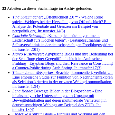
33
Arbeiten zu dieser Suchanfrage im Archiv gefunden:
Tina Spießmacher
: „Öffentlichkeit 2.0?“ - Welche Rolle
spielen Weblogs bei der Herstellung von Öffentlichkeit? Eine
Analyse der Potentiale und Grenzen am Beispiel von
netzpolitik.org. In: transfer 14(3)
Charlotte Schrimpff
: „Kurzum, ich möchte gern meine
Leidenschaft fürs Kochen teilen“. - Bestandsaufnahme und
Selbstverständnis in der deutschsprachigen Foodblogosphäre..
In: transfer 20(1)
Marco Rustemeyer
: Ägyptische Blogs und ihre Bedeutung bei
der Schaffung einer Gegenöffentlichkeit im Arabischen
Frühling - Egyptian Blogs and their Relevance in Constituting
a Counter-Public during Arab Spring. In: transfer 17(3)
Tilman Jonas Weisgerber
: Beachtet, kommentiert, verlinkt… -
Eine empirische Studie zur Funktion von Nachrichtenfaktoren
als Selektionskriterien in der privaten Weblogkommunikation.
In: transfer 12(4)
Lena Rohde
: Bewegte Bilder in der Blogosphäre - Eine
inhaltsanalytische Untersuchung zum Umgang mit
Bewegtbildinhalten und deren multimediale Vernetzung in
deutschsprachigen Weblogs am Beispiel des ZDFs. In:
transfer 13(4)
Frederike Kouker
: Blogs – Einfluss und Wirkung auf den