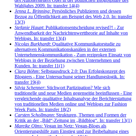
des Autoherstellers Opel in der politischen Blogosphäre des
Wahljahrs 2009. In: transfer 14(4)
Jenna L. Brinning
: Persönliches Publizieren und dessen
Bezug zu Öffentlichkeit am Beispiel des Web 2.0. In: transfer
13(3)
Stefanie Haupt
: Publikationsentscheidung revised?! - Zur
Anwendbarkeit der Nachrichtenwerttheorie auf Inhalte von
Weblogs. In: transfer 13(4)
Nicolas Burkhardt
: Qualitative Kommunikatorstudie zu
alternativen Kommunikationskanälen in der externen
Unternehmenskommunikation - Zum reziproken Einsatz von
Weblogs in der Beziehung zwischen Unternehmen und
Kunden. In: transfer 11(1)
Clara Böhm
: Selbstausdruck 2.0: Das Erfolgskonzept des
Bloggers - Eine Untersuchung seiner Handlungslogik. In:
transfer 19(4)
Silvia Schenner
: Stichwort Partizipation? Wie sich
traditionelle und neue Medien gegenseitig beeinflussen - Eine
vergleichende qualitative Inhaltsanalyse der Berichterstattung
von traditionellen Medien online und Weblogs zur Fashion
Week Paris. In: transfer 18(2)
Carsten Schollmann
: Strukturen, Themen und Formen der
Kritik an der „Bild“-Zeitung im „Bildblog“. In: transfer 13(1)
Mareike Olms
: Vegan im Netz: Vegan-Blogs als
Orientierungshilfe zum Einstieg und zur Beibehaltung eines