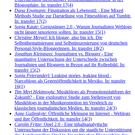
Blogosphäre. In: transfer 17(4)
Dana Engmann
: Fitspiration als Lebensstil: - Eine Mixed
Methods Studie zur Darstellung von Fitnessblogs auf Tumblr.
In: transfer 17(2)
Sonja Kaute
: Grenzgänger 2.0 - Warum Journalisten Weblogs
nicht länger ignorieren sollten. In: transfer 15(1)
Christine Mergel
: Ich blogge, also bin ich. Die
Selbstthematisierung und Selbstinszenierung von deutschen
Personal-Style-Bloggerinnen. In: transfer 18(2)
Jonathan Kleinpass
: Journalisten vs. Blogger - Eine
quantitative Untersuchung der Unterschiede zwischen
Journalisten und Bloggern in Bezug auf ihr Rollenbild. In:
transfer 15(2)
Sonja Peteranderl
: Leaking stories, leaking blood -
Narcoblogs als Gegenöffentlichkeit in Mexiko. In: transfer
16(1)
Tim Mert Hekimoglu
: Musikblogs als Promotionplattform der
Zukunft? - Eine explorative Studie zum Stellenwert von
Musikblogs in der Musikpromotion im Vergleich zu
klassischen journalistischen Medien. In: transfer 24(3)
Agne Galinskyte
: Öffentliche Meinung im Internet - Weblogs
und ihre Öffentlichkeit. In: transfer 14(3)
Carolin Fritze
: Opel 2.0 - Eine inhaltsanalytische
Untersuchung der Diskussion um die staatliche Unterstützung