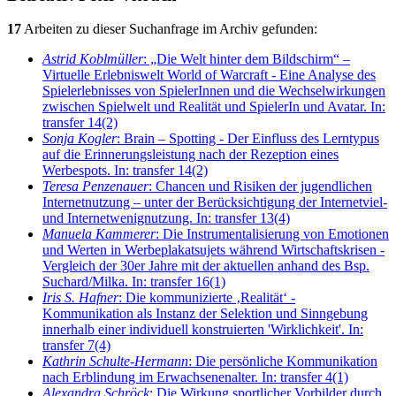
17
Arbeiten zu dieser Suchanfrage im Archiv gefunden:
Astrid Koblmüller
: „Die Welt hinter dem Bildschirm“ –
Virtuelle Erlebniswelt World of Warcraft - Eine Analyse des
Spielerlebnisses von SpielerInnen und die Wechselwirkungen
zwischen Spielwelt und Realität und SpielerIn und Avatar. In:
transfer 14(2)
Sonja Kogler
: Brain – Spotting - Der Einfluss des Lerntypus
auf die Erinnerungsleistung nach der Rezeption eines
Werbespots. In: transfer 14(2)
Teresa Penzenauer
: Chancen und Risiken der jugendlichen
Internetnutzung – unter der Berücksichtigung der Internetviel-
und Internetwenignutzung. In: transfer 13(4)
Manuela Kammerer
: Die Instrumentalisierung von Emotionen
und Werten in Werbeplakatsujets während Wirtschaftskrisen -
Vergleich der 30er Jahre mit der aktuellen anhand des Bsp.
Suchard/Milka. In: transfer 16(1)
Iris S. Hafner
: Die kommunizierte ‚Realität‘ -
Kommunikation als Instanz der Selektion und Sinngebung
innerhalb einer individuell konstruierten 'Wirklichkeit'. In:
transfer 7(4)
Kathrin Schulte-Hermann
: Die persönliche Kommunikation
nach Erblindung im Erwachsenenalter. In: transfer 4(1)
Alexandra Schröck
: Die Wirkung sportlicher Vorbilder durch