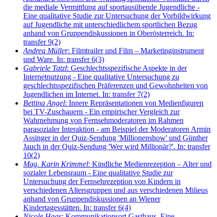
die mediale Vermittlung auf sportausübende Jugendliche -
Eine qualitative Studie zur Untersuchung der Vorbildwirkung
auf Jugendliche mit unterschiedlichem sportlichen Bezug
anhand von Gruppendiskussionen in Oberösterreich. In:
transfer 9(2)
Andrea Müller
: Filmtrailer und Film – Marketinginstrument
und Ware. In: transfer 6(3)
Gabriele Tatzl
: Geschlechtsspezifische Aspekte in der
Internetnutzung - Eine qualitative Untersuchung zu
geschlechtsspezifischen Präferenzen und Gewohnheiten von
Jugendlichen im Internet. In: transfer 7(2)
Bettina Angel
: Innere Repräsentationen von Medienfiguren
bei TV-Zuschauern - Ein empirischer Vergleich zur
Wahrnehmung von Fernsehmoderatoren im Rahmen
parasozialer Interaktion - am Beispiel der Moderatoren Armin
Assinger in der Quiz-Sendung 'Millionenshow' und Günther
Jauch in der Quiz-Sendung 'Wer wird Millionär?'. In: transfer
10(2)
Mag. Karin Krimmel
: Kindliche Medienrezeption – Alter und
sozialer Lebensraum - Eine qualitative Studie zur
Untersuchung der Fernsehrezeption von Kindern in
verschiedenen Altersgruppen und aus verschiedenen Milieus
anhand von Gruppendiskussionen an Wiener
Kindertagesstätten. In: transfer 6(4)
Nicole Haas
: Kommunikationsort Gasthaus. Eine