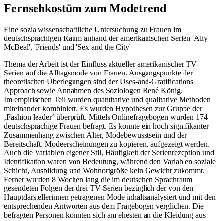
Fernsehkostüm zum Modetrend
Eine sozialwissenschaftliche Untersuchung zu Frauen im
deutschsprachigen Raum anhand der amerikanischen Serien 'Ally
McBeal', 'Friends' und 'Sex and the City'
Thema der Arbeit ist der Einfluss aktueller amerikanischer TV-
Serien auf die Alltagsmode von Frauen. Ausgangspunkte der
theoretischen Überlegungen sind der Uses-and-Gratifications
Approach sowie Annahmen des Soziologen René König.
Im empirischen Teil wurden quantitative und qualitative Methoden
miteinander kombiniert. Es wurden Hypothesen zur Gruppe der
‚Fashion leader‘ überprüft. Mittels Onlinefragebogen wurden 174
deutschsprachige Frauen befragt. Es konnte ein hoch signifikanter
Zusammenhang zwischen Alter, Modebewusstsein und der
Bereitschaft, Modeerscheinungen zu kopieren, aufgezeigt werden.
Auch die Variablen eigener Stil, Häufigkeit der Serienrezeption und
Identifikation waren von Bedeutung, während den Variablen soziale
Schicht, Ausbildung und Wohnortgröße kein Gewicht zukommt.
Ferner wurden 8 Wochen lang die im deutschen Sprachraum
gesendeten Folgen der drei TV-Serien bezüglich der von den
Hauptdarstellerinnen getragenen Mode inhaltsanalysiert und mit den
entsprechenden Antworten aus dem Fragebogen verglichen. Die
befragten Personen konnten sich am ehesten an die Kleidung aus