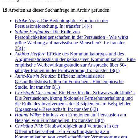
19
Arbeiten zu dieser Suchanfrage im Archiv gefunden:
Ulrike Novy
: Die Bedeutung der Emotion in der
Persuasionsforschung. In: transfer 14(4)
Sabine Englmaier
: Die Rolle von
Persönlichkeitseigenschaften in der Persuasion - Wie wirkt
grüne Werbung auf narzisstische Menschen?. In: transfer
25(1)
Andrea Herfert
: Effekte des Kommunikatortyps und des
Argumentationsstils in der persuasiven Kommunikation - Eine
empirische Werbewirkungsstudie zur Ansprache über 50-
jähriger Frauen in der Printwerbung. In: transfer 13(1)
Anne-Katrin Schulze
: Effizienz infotainisierter
Gesundheitsbotschaften im Fernsehen - Eine empirische
Studie. In: transfer 6(1)
Christoph Gassmann
: Ein Herz für die ‚Schwarzwaldklinik‘ -
Die Persuasionswirkung fiktionaler Fernsehunterhaltung und
die Rolle des Involvements der Rezipienten am Beispiel der
Organspende-Bereitschaft. In: transfer 6(3)
Hanna Wilke
: Einfluss von Emotionen auf Persuasion am
Beispiel von Furchtappellen. In: transfer 13(4)
Christina Pikl
: Glaubwürdigkeit und Vertrauen in der
Öffentlichkeitsarbeit - Ein Forschungsbeitrag zur
Kommunikation von gesellschaftlicher Verantwortung am