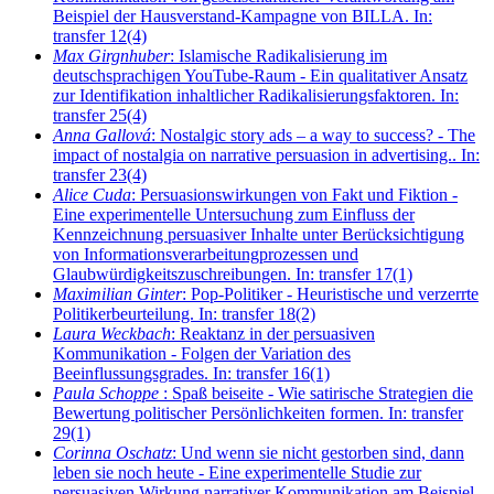
Beispiel der Hausverstand-Kampagne von BILLA. In:
transfer 12(4)
Max Girgnhuber
: Islamische Radikalisierung im
deutschsprachigen YouTube-Raum - Ein qualitativer Ansatz
zur Identifikation inhaltlicher Radikalisierungsfaktoren. In:
transfer 25(4)
Anna Gallová
: Nostalgic story ads – a way to success? - The
impact of nostalgia on narrative persuasion in advertising.. In:
transfer 23(4)
Alice Cuda
: Persuasionswirkungen von Fakt und Fiktion -
Eine experimentelle Untersuchung zum Einfluss der
Kennzeichnung persuasiver Inhalte unter Berücksichtigung
von Informationsverarbeitungprozessen und
Glaubwürdigkeitszuschreibungen. In: transfer 17(1)
Maximilian Ginter
: Pop-Politiker - Heuristische und verzerrte
Politikerbeurteilung. In: transfer 18(2)
Laura Weckbach
: Reaktanz in der persuasiven
Kommunikation - Folgen der Variation des
Beeinflussungsgrades. In: transfer 16(1)
Paula Schoppe
: Spaß beiseite - Wie satirische Strategien die
Bewertung politischer Persönlichkeiten formen. In: transfer
29(1)
Corinna Oschatz
: Und wenn sie nicht gestorben sind, dann
leben sie noch heute - Eine experimentelle Studie zur
persuasiven Wirkung narrativer Kommunikation am Beispiel