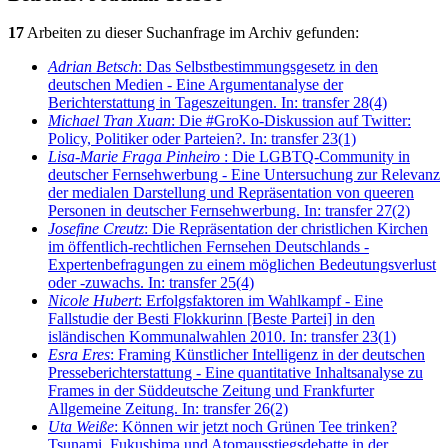
17
Arbeiten zu dieser Suchanfrage im Archiv gefunden:
Adrian Betsch
: Das Selbstbestimmungsgesetz in den
deutschen Medien - Eine Argumentanalyse der
Berichterstattung in Tageszeitungen. In: transfer 28(4)
Michael Tran Xuan
: Die #GroKo-Diskussion auf Twitter:
Policy, Politiker oder Parteien?. In: transfer 23(1)
Lisa-Marie Fraga Pinheiro
: Die LGBTQ-Community in
deutscher Fernsehwerbung - Eine Untersuchung zur Relevanz
der medialen Darstellung und Repräsentation von queeren
Personen in deutscher Fernsehwerbung. In: transfer 27(2)
Josefine Creutz
: Die Repräsentation der christlichen Kirchen
im öffentlich-rechtlichen Fernsehen Deutschlands -
Expertenbefragungen zu einem möglichen Bedeutungsverlust
oder -zuwachs. In: transfer 25(4)
Nicole Hubert
: Erfolgsfaktoren im Wahlkampf - Eine
Fallstudie der Besti Flokkurinn [Beste Partei] in den
isländischen Kommunalwahlen 2010. In: transfer 23(1)
Esra Eres
: Framing Künstlicher Intelligenz in der deutschen
Presseberichterstattung - Eine quantitative Inhaltsanalyse zu
Frames in der Süddeutsche Zeitung und Frankfurter
Allgemeine Zeitung. In: transfer 26(2)
Uta Weiße
: Können wir jetzt noch Grünen Tee trinken?
Tsunami, Fukushima und Atomausstiegsdebatte in der