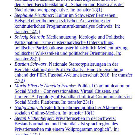
deutschen Berichterstattung - Schaden und Risiko aus der
Nachrichtenwertperspektive. In: transfer 18(1)
Stephanie Fiechtner
: Kultur im Schweizer Fernsehen -
Beispiel einer themenspezifischen Auswertung der
kontinuierlichen Programmstrukturanalyse Schweiz. In:
transfer 14(2)
Solveig Schroth
: Mediennutzung, Ideologie und Politische
Partizipation - Eine clusteranalytische Untersuchung
politischer Partizipationsmuster hinsichtlich Mediennutzung,
politischer Wirksamkeit und politischer Orientierung. In:
transfer 28(2)
Bastian Schwarz
: Nationale Stereotypisierungen in der
Berichterstattung des Profi-Fußballs - Eine Untersuchung
anhand der FIFA Fussball-Weltmeisterschaft 2018. In: transfer
27(2)
Maria Elisa de Almeida Franke
: Political Communication on
Social Media - Conversationalists, Virtual Citizens, and
Lurkers: A Typology of Brazilian Political Communicators on
Social Media Platforms. In: transfer 23(1)
Nadja Jung
: Private Informationen politischer Akteure in
sozialen Online-Medien. In: transfer 18(1)
Stefan Eichenberger
: Privatfernsehen in der Schweiz:
Bestandsaufnahme und Potential - Ist sprachregionales
Privatfernsehen mit einem Vollprogramm möglich?. In:
transfer 14(2)