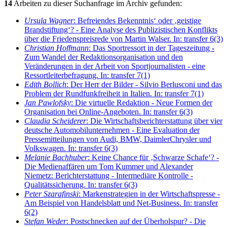
14
Arbeiten zu dieser Suchanfrage im Archiv gefunden:
Ursula Wagner
: Befreiendes Bekenntnis‘ oder ‚geistige
Brandstiftung‘? - Eine Analyse des Publizistischen Konflikts
über die Friedenspreisrede von Martin Walser. In: transfer 6(3)
Christian Hoffmann
: Das Sportressort in der Tageszeitung -
Zum Wandel der Redaktionsorganisation und den
Veränderungen in der Arbeit von Sportjournalisten - eine
Ressortleiterbefragung. In: transfer 7(1)
Edith Bollich
: Der Herr der Bilder - Silvio Berlusconi und das
Problem der Rundfunkfreiheit in Italien. In: transfer 7(1)
Jan Pawlofsky
: Die virtuelle Redaktion - Neue Formen der
Organisation bei Online-Angeboten. In: transfer 6(3)
Claudia Scheiderer
: Die Wirtschaftsberichterstattung über vier
deutsche Automobilunternehmen - Eine Evaluation der
Pressemitteilungen von Audi, BMW, DaimlerChrysler und
Volkswagen. In: transfer 6(3)
Melanie Bachhuber
: Keine Chance für ‚Schwarze Schafe‘? -
Die Medienaffären um Tom Kummer und Alexander
Niemetz: Berichterstattung - Intermediäre Kontrolle -
Qualitätssicherung. In: transfer 6(3)
Peter Szarafinski
: Markenstrategien in der Wirtschaftspresse -
Am Beispiel von Handelsblatt und Net-Business. In: transfer
6(2)
Stefan Weder
: Postschnecken auf der Überholspur? - Die