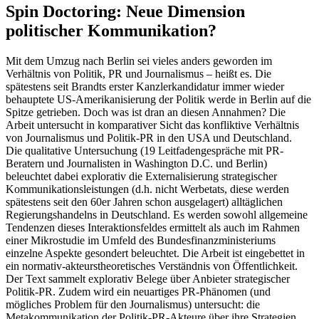
Spin Doctoring: Neue Dimension
politischer Kommunikation?
Mit dem Umzug nach Berlin sei vieles anders geworden im
Verhältnis von Politik, PR und Journalismus – heißt es. Die
spätestens seit Brandts erster Kanzlerkandidatur immer wieder
behauptete US-Amerikanisierung der Politik werde in Berlin auf die
Spitze getrieben. Doch was ist dran an diesen Annahmen? Die
Arbeit untersucht in komparativer Sicht das konfliktive Verhältnis
von Journalismus und Politik-PR in den USA und Deutschland.
Die qualitative Untersuchung (19 Leitfadengespräche mit PR-
Beratern und Journalisten in Washington D.C. und Berlin)
beleuchtet dabei explorativ die Externalisierung strategischer
Kommunikationsleistungen (d.h. nicht Werbetats, diese werden
spätestens seit den 60er Jahren schon ausgelagert) alltäglichen
Regierungshandelns in Deutschland. Es werden sowohl allgemeine
Tendenzen dieses Interaktionsfeldes ermittelt als auch im Rahmen
einer Mikrostudie im Umfeld des Bundesfinanzministeriums
einzelne Aspekte gesondert beleuchtet. Die Arbeit ist eingebettet in
ein normativ-akteurstheoretisches Verständnis von Öffentlichkeit.
Der Text sammelt explorativ Belege über Anbieter strategischer
Politik-PR. Zudem wird ein neuartiges PR-Phänomen (und
mögliches Problem für den Journalismus) untersucht: die
Metakommunikation der Politik-PR-Akteure über ihre Strategien.