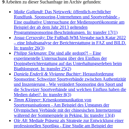
9
Arbeiten zu dieser Suchanfrage im Archiv gefunden:
Maike Gallandt
: Das Netzwerk: öffentlich-rechtlicher
Rundfunk, Sponsoring-Unternehmen und Sportverbände -
Eine qualitative Untersuchung der Mediensportökonomie am
Beispiel der ab dem Jahr 2013 geltenden
Programmsponsoring-Beschränkungen. In: transfer 17(1)
Josua Cersovsky
: Die Fußball-WM-Vergabe nach Katar 2022
– eine Inhaltsanalyse der Berichterstattung in FAZ und BILD.
In: transfer 26(3)
Philipp Siekmann
: Die sind alle gedopt?! – Eine
experimentelle Untersuchung über den Einfluss der
Dopingberichterstattung auf das Unterhaltungserleben beim
Biathlonsport. In: transfer 25(2)
Daniela Enderli & Vivianne Buchter
: Herausforderung
Sponsoring: Schweizer Sportverbände zwischen Authentizität
und Inszenierung - Wie verändert Sponsoring den Sport und
die Schweizer Sportverbände und welchen Einfluss haben die
Medien dabei?. In: transfer 8(3)
Timm Klöpper
: Krisenkommunikation von
Sportorganisationen - Am Beispiel des Umgangs der
Olympischen Verbände mit der chinesischen Internetzensur
während der Sommerspiele in Peking. In: transfer 13(4)
Ole Alt
: Mediale Präsenz als Strategie zur Entwicklung einer
professionellen Sportliga - Eine Studie am Beispiel der