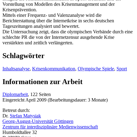
Vorstellung von Modellen des Krisenmanagement und der
Krisenprävention.
Mittels einer Frequenz- und Valenzanalyse wird die
Berichterstattung über die Internetkrise in sechs deutschen
Tageszeitungen analysiert und bewertet.
Die Untersuchung zeigt, dass die olympischen Verbände durch eine
schlechte PR die von der Internetzensur ausgehende Krise
verstärkten und zeitlich verlängerten.
Schlagwörter
Inhaltsanalyse
,
Krisenkommunikation
,
Olympische Spiele
,
Sport
Informationen zur Arbeit
Diplomarbeit
, 122 Seiten
Eingereicht April 2009 (Bearbeitungsdauer: 3 Monate)
Betreut durch:
Dr.
Stefan Matysiak
Georg-August-Universität Göttingen
Zentrum für interdisziplinäre Medienwissenschaft
Humboldtallee 32