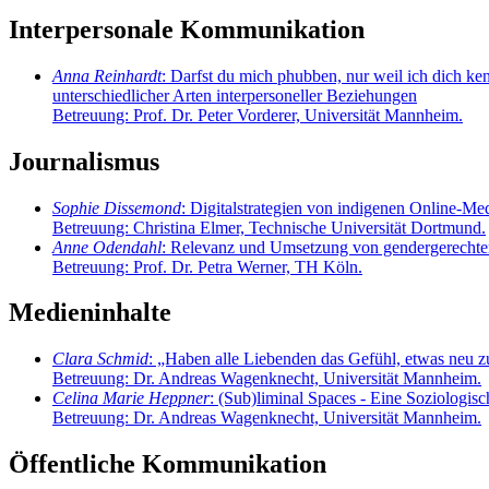
Interpersonale Kommunikation
Anna Reinhardt
: Darfst du mich phubben, nur weil ich dich 
unterschiedlicher Arten interpersoneller Beziehungen
Betreuung: Prof. Dr. Peter Vorderer, Universität Mannheim.
Journalismus
Sophie Dissemond
: Digitalstrategien von indigenen Online-Me
Betreuung: Christina Elmer, Technische Universität Dortmund.
Anne Odendahl
: Relevanz und Umsetzung von gendergerechter
Betreuung: Prof. Dr. Petra Werner, TH Köln.
Medieninhalte
Clara Schmid
: „Haben alle Liebenden das Gefühl, etwas neu zu
Betreuung: Dr. Andreas Wagenknecht, Universität Mannheim.
Celina Marie Heppner
: (Sub)liminal Spaces - Eine Soziologi
Betreuung: Dr. Andreas Wagenknecht, Universität Mannheim.
Öffentliche Kommunikation