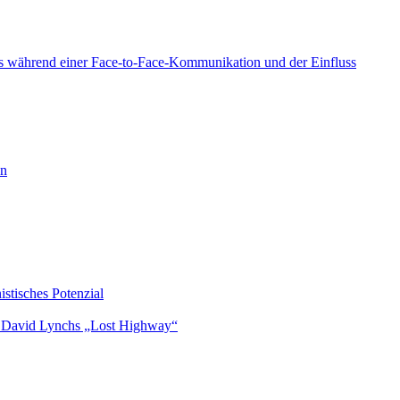
es während einer Face-to-Face-Kommunikation und der Einfluss
en
istisches Potenzial
 in David Lynchs „Lost Highway“