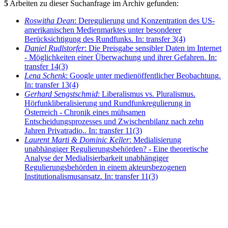
5
Arbeiten zu dieser Suchanfrage im Archiv gefunden:
Roswitha Dean
: Deregulierung und Konzentration des US-
amerikanischen Medienmarktes unter besonderer
Berücksichtigung des Rundfunks. In: transfer 3(4)
Daniel Rudlstorfer
: Die Preisgabe sensibler Daten im Internet
- Möglichkeiten einer Überwachung und ihrer Gefahren. In:
transfer 14(3)
Lena Schenk
: Google unter medienöffentlicher Beobachtung.
In: transfer 13(4)
Gerhard Sengstschmid
: Liberalismus vs. Pluralismus.
Hörfunkliberalisierung und Rundfunkregulierung in
Österreich - Chronik eines mühsamen
Entscheidungsprozesses und Zwischenbilanz nach zehn
Jahren Privatradio.. In: transfer 11(3)
Laurent Marti & Dominic Keller
: Medialisierung
unabhängiger Regulierungsbehörden? - Eine theoretische
Analyse der Medialisierbarkeit unabhängiger
Regulierungsbehörden in einem akteursbezogenen
Institutionalismusansatz. In: transfer 11(3)