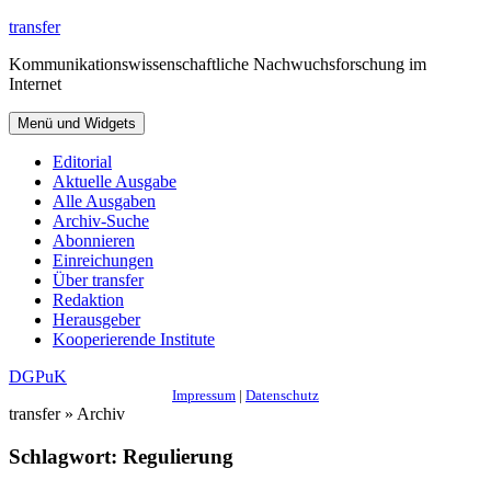
Zum
transfer
Inhalt
Kommunikationswissenschaftliche Nachwuchsforschung im
springen
Internet
Menü und Widgets
Editorial
Aktuelle Ausgabe
Alle Ausgaben
Archiv-Suche
Abonnieren
Einreichungen
Über transfer
Redaktion
Herausgeber
Kooperierende Institute
DGPuK
Impressum
|
Datenschutz
transfer » Archiv
Schlagwort:
Regulierung