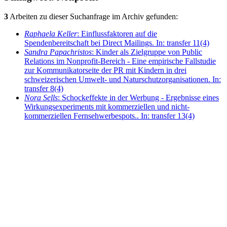
3
Arbeiten zu dieser Suchanfrage im Archiv gefunden:
Raphaela Keller
: Einflussfaktoren auf die
Spendenbereitschaft bei Direct Mailings. In: transfer 11(4)
Sandra Papachristos
: Kinder als Zielgruppe von Public
Relations im Nonprofit-Bereich - Eine empirische Fallstudie
zur Kommunikatorseite der PR mit Kindern in drei
schweizerischen Umwelt- und Naturschutzorganisationen. In:
transfer 8(4)
Nora Sells
: Schockeffekte in der Werbung - Ergebnisse eines
Wirkungsexperiments mit kommerziellen und nicht-
kommerziellen Fernsehwerbespots.. In: transfer 13(4)