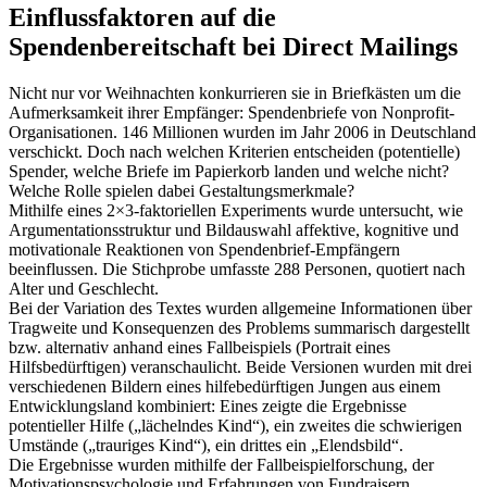
Einflussfaktoren auf die
Spendenbereitschaft bei Direct Mailings
Nicht nur vor Weihnachten konkurrieren sie in Briefkästen um die
Aufmerksamkeit ihrer Empfänger: Spendenbriefe von Nonprofit-
Organisationen. 146 Millionen wurden im Jahr 2006 in Deutschland
verschickt. Doch nach welchen Kriterien entscheiden (potentielle)
Spender, welche Briefe im Papierkorb landen und welche nicht?
Welche Rolle spielen dabei Gestaltungsmerkmale?
Mithilfe eines 2×3-faktoriellen Experiments wurde untersucht, wie
Argumentationsstruktur und Bildauswahl affektive, kognitive und
motivationale Reaktionen von Spendenbrief-Empfängern
beeinflussen. Die Stichprobe umfasste 288 Personen, quotiert nach
Alter und Geschlecht.
Bei der Variation des Textes wurden allgemeine Informationen über
Tragweite und Konsequenzen des Problems summarisch dargestellt
bzw. alternativ anhand eines Fallbeispiels (Portrait eines
Hilfsbedürftigen) veranschaulicht. Beide Versionen wurden mit drei
verschiedenen Bildern eines hilfebedürftigen Jungen aus einem
Entwicklungsland kombiniert: Eines zeigte die Ergebnisse
potentieller Hilfe („lächelndes Kind“), ein zweites die schwierigen
Umstände („trauriges Kind“), ein drittes ein „Elendsbild“.
Die Ergebnisse wurden mithilfe der Fallbeispielforschung, der
Motivationspsychologie und Erfahrungen von Fundraisern