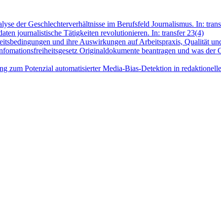
yse der Geschlechterverhältnisse im Berufsfeld Journalismus. In: trans
ten journalistische Tätigkeiten revolutionieren. In: transfer 23(4)
eitsbedingungen und ihre Auswirkungen auf Arbeitspraxis, Qualität und 
nfomationsfreiheitsgesetz Originaldokumente beantragen und was der Ges
g zum Potenzial automatisierter Media-Bias-Detektion in redaktionelle