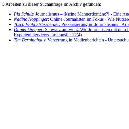
5
Arbeiten zu dieser Suchanfrage im Archiv gefunden:
Pia Schulz
: Journalismus – (k)eine Männerdomäne?! - Eine Anal
Nadine Noppinger
: Online-Journalisten im Fokus - Wie Nutzerda
Tosca Viola Strassberger
: Prekarisierung im Journalismus - Arb
Daniel Drepper
: Schwarz auf weiß: Wie Journalisten mit dem I
Experteninterviews. In: transfer 17(4)
Tim Berninghaus
: Verzerrung in Medienberichten - Untersuchun