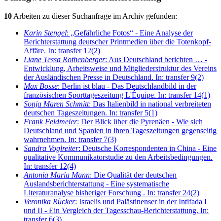
10
Arbeiten zu dieser Suchanfrage im Archiv gefunden:
Karin Stengel
: „Gefährliche Fotos“ - Eine Analyse der
Berichterstattung deutscher Printmedien über die Totenkopf-
Affäre. In: transfer 12(2)
Liane Tessa Rothenberger
: Aus Deutschland berichten … -
Entwicklung, Arbeitsweise und Mitgliederstruktur des Vereins
der Ausländischen Presse in Deutschland. In: transfer 9(2)
Max Bosse
: Berlin ist blau - Das Deutschlandbild in der
französischen Sporttageszeitung L'Équipe. In: transfer 14(1)
Sonja Maren Schmitt
: Das Italienbild in national verbreiteten
deutschen Tageszeitungen. In: transfer 5(1)
Frank Feldmeier
: Der Blick über die Pyrenäen - Wie sich
Deutschland und Spanien in ihren Tageszeitungen gegenseitig
wahrnehmen. In: transfer 7(3)
Sandra Voglreiter
: Deutsche Korrespondenten in China - Eine
qualitative Kommunikatorstudie zu den Arbeitsbedingungen.
In: transfer 12(4)
Antonia Maria Mann
: Die Qualität der deutschen
Auslandsberichterstattung - Eine systematische
Literaturanalyse bisheriger Forschung . In: transfer 24(2)
Veronika Rücker
: Israelis und Palästinenser in der Intifada I
und II - Ein Vergleich der Tagesschau-Berichterstattung. In:
transfer 6(3)