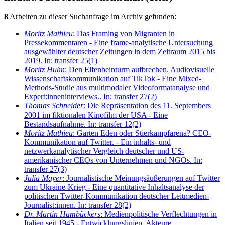
8
Arbeiten zu dieser Suchanfrage im Archiv gefunden:
Moritz Mathieu
: Das Framing von Migranten in
Pressekommentaren - Eine frame-analytische Untersuchung
ausgewählter deutscher Zeitungen in dem Zeitraum 2015 bis
2019. In: transfer 25(1)
Moritz Huhn
: Den Elfenbeinturm aufbrechen. Audiovisuelle
Wissenschaftskommunikation auf TikTok - Eine Mixed-
Methods-Studie aus multimodaler Videoformatanalyse und
Expert:inneninterviews.. In: transfer 27(2)
Thomas Schneider
: Die Repräsentation des 11. Septembers
2001 im fiktionalen Kinofilm der USA - Eine
Bestandsaufnahme. In: transfer 12(2)
Moritz Mathieu
: Garten Eden oder Stierkampfarena? CEO-
Kommunikation auf Twitter. - Ein inhalts- und
netzwerkanalytischer Vergleich deutscher und US-
amerikanischer CEOs von Unternehmen und NGOs. In:
transfer 27(3)
Julia Mayer
: Journalistische Meinungsäußerungen auf Twitter
zum Ukraine-Krieg - Eine quantitative Inhaltsanalyse der
politischen Twitter-Kommunikation deutscher Leitmedien-
Journalist:innen. In: transfer 28(2)
Dr. Martin Hambückers
: Medienpolitische Verflechtungen in
Italien seit 1945 - Entwicklungslinien, Akteure,