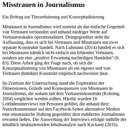
Misstrauen in Journalismus
Ein Beitrag zur Theoretisierung und Konzeptualisierung
Misstrauen in Journalismus wird zumeist als das einfache Gegenteil
von Vertrauen verstanden und anhand niedriger Werte auf
Vertrauensskalen operationalisiert. Demgegenüber steht die
Auffassung, dass es sich bei Vertrauen und Misstrauen um zwei
separate Konstrukte handelt. Nach Luhmann (2014) handelt es sich
bei Misstrauen nämlich nicht einfach um fehlendes Vertrauen,
sondern um eine „positive Erwartung nachteiligen Handelns“ (S.
83). Diese Arbeit ging der Frage nach, ob sich die
Konzeptualisierung von Misstrauen als ein eigenes und von
Vertrauen distinktes Konstrukt empirisch nachweisen lässt.
Im Zentrum der Untersuchung stand die Exploration der
Dimensionen, Gründe und Konsequenzen von Misstrauen in
Journalismus, die sodann mit dem Vertrauenskonstrukt (Kohring,
2004) verglichen werden sollten. Hierfür wurden 16
Leitfadeninterviews mit Personen geführt, die anhand ihrer
Nutzerkommentare auf den Facebook-Seiten alternativer Medien
eine misstrauische Haltung gegenüber dem etablierten Journalismus
erwarten ließen. Die Auswertung der Interviews erfolgte mithilfe der
inhaltlich strukturierenden Inhaltsanalyse nach Kuckartz (2016).