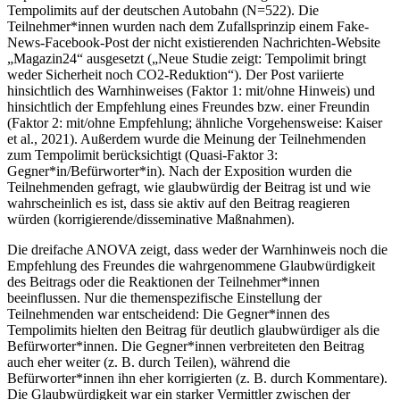
Tempolimits auf der deutschen Autobahn (N=522). Die
Teilnehmer*innen wurden nach dem Zufallsprinzip einem Fake-
News-Facebook-Post der nicht existierenden Nachrichten-Website
„Magazin24“ ausgesetzt („Neue Studie zeigt: Tempolimit bringt
weder Sicherheit noch CO2-Reduktion“). Der Post variierte
hinsichtlich des Warnhinweises (Faktor 1: mit/ohne Hinweis) und
hinsichtlich der Empfehlung eines Freundes bzw. einer Freundin
(Faktor 2: mit/ohne Empfehlung; ähnliche Vorgehensweise: Kaiser
et al., 2021). Außerdem wurde die Meinung der Teilnehmenden
zum Tempolimit berücksichtigt (Quasi-Faktor 3:
Gegner*in/Befürworter*in). Nach der Exposition wurden die
Teilnehmenden gefragt, wie glaubwürdig der Beitrag ist und wie
wahrscheinlich es ist, dass sie aktiv auf den Beitrag reagieren
würden (korrigierende/disseminative Maßnahmen).
Die dreifache ANOVA zeigt, dass weder der Warnhinweis noch die
Empfehlung des Freundes die wahrgenommene Glaubwürdigkeit
des Beitrags oder die Reaktionen der Teilnehmer*innen
beeinflussen. Nur die themenspezifische Einstellung der
Teilnehmenden war entscheidend: Die Gegner*innen des
Tempolimits hielten den Beitrag für deutlich glaubwürdiger als die
Befürworter*innen. Die Gegner*innen verbreiteten den Beitrag
auch eher weiter (z. B. durch Teilen), während die
Befürworter*innen ihn eher korrigierten (z. B. durch Kommentare).
Die Glaubwürdigkeit war ein starker Vermittler zwischen der