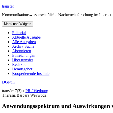
Zum
transfer
Inhalt
Kommunikationswissenschaftliche Nachwuchsforschung im Internet
springen
Menü und Widgets
Editorial
Aktuelle Ausgabe
Alle Ausgaben
Archiv-Suche
Abonnieren
Einreichungen
Über transfer
Redaktion
Herausgeber
Kooperierende Institute
DGPuK
transfer 7(3) »
PR / Werbung
Theresia Barbara Weywoda
Anwendungsspektrum und Auswirkungen vo