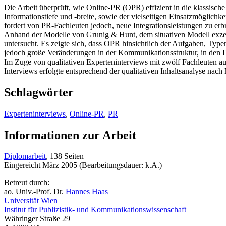
Die Arbeit überprüft, wie Online-PR (OPR) effizient in die klassisc
Informationstiefe und -breite, sowie der vielseitigen Einsatzmöglichk
fordert von PR-Fachleuten jedoch, neue Integrationsleistungen zu erb
Anhand der Modelle von Grunig & Hunt, dem situativen Modell exzel
untersucht. Es zeigte sich, dass OPR hinsichtlich der Aufgaben, Typ
jedoch große Veränderungen in der Kommunikationsstruktur, in den 
Im Zuge von qualitativen Experteninterviews mit zwölf Fachleuten
Interviews erfolgte entsprechend der qualitativen Inhaltsanalyse na
Schlagwörter
Experteninterviews
,
Online-PR
,
PR
Informationen zur Arbeit
Diplomarbeit
, 138 Seiten
Eingereicht März 2005 (Bearbeitungsdauer: k.A.)
Betreut durch:
ao. Univ.-Prof. Dr.
Hannes Haas
Universität Wien
Institut für Publizistik- und Kommunikationswissenschaft
Währinger Straße 29