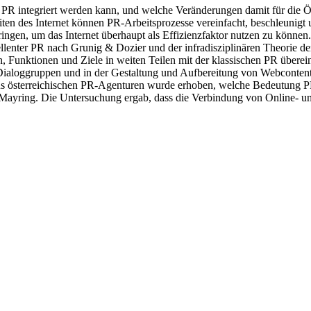
he PR integriert werden kann, und welche Veränderungen damit für die Ö
eiten des Internet können PR-Arbeitsprozesse vereinfacht, beschleunigt
ringen, um das Internet überhaupt als Effizienzfaktor nutzen zu können.
lenter PR nach Grunig & Dozier und der infradisziplinären Theorie d
en, Funktionen und Ziele in weiten Teilen mit der klassischen PR übe
Dialoggruppen und in der Gestaltung und Aufbereitung von Webcontent
 aus österreichischen PR-Agenturen wurde erhoben, welche Bedeutung
ch Mayring. Die Untersuchung ergab, dass die Verbindung von Online- 