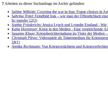
7
Arbeiten zu dieser Suchanfrage im Archiv gefunden:
Sabine Wilhelm
: Covering the war in Iraq: Frame choices in A
Sabrina Triml
: Feindbild Irak – wie man der Öffentlichkeit ei
In: transfer 12(2)
Sophie Friederichs
: Jessica Lynch und Lynndie England - Wie 
Katja Horninger
: Krieg in den Medien - Eine vergleichende Ana
Susanne Kluge
: Kriegsberichterstattung im Visier der Medien 
Christoph Plewe
: Videospiele als Trägermedium für Kriegsprop
18(1)
Annika Rechmann
: Von Kriegsverächtern und Kriegsverfechtern