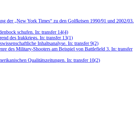
tattung der „New York Times“ zu den Golfkrisen 1990/91 und 2002/03.
enbock schufen. In: transfer 14(4)
nd des Irakkriegs. In: transfer 13(1)
issenschaftliche Inhaltsanalyse. In: transfer 9(2)
e des Military-Shooters am Beispiel von Battlefield 3. In: transfer
rikanischen Qualitätszeitungen. In: transfer 10(2)