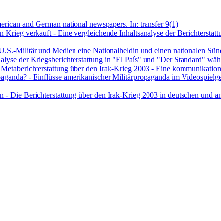
merican and German national newspapers. In: transfer 9(1)
nen Krieg verkauft - Eine vergleichende Inhaltsanalyse der Berichters
U.S.-Militär und Medien eine Nationalheldin und einen nationalen Sünd
lyse der Kriegsberichterstattung in "El País" und "Der Standard" währe
– Metaberichterstattung über den Irak-Krieg 2003 - Eine kommunikationsw
aganda? - Einflüsse amerikanischer Militärpropaganda im Videospielgenr
 - Die Berichterstattung über den Irak-Krieg 2003 in deutschen und ame