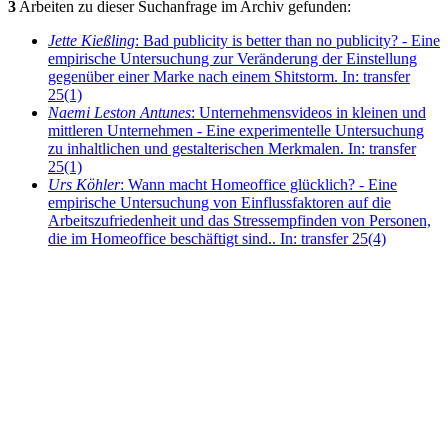
3
Arbeiten zu dieser Suchanfrage im Archiv gefunden:
Jette Kießling
: Bad publicity is better than no publicity? - Eine
empirische Untersuchung zur Veränderung der Einstellung
gegenüber einer Marke nach einem Shitstorm. In: transfer
25(1)
Naemi Leston Antunes
: Unternehmensvideos in kleinen und
mittleren Unternehmen - Eine experimentelle Untersuchung
zu inhaltlichen und gestalterischen Merkmalen. In: transfer
25(1)
Urs Köhler
: Wann macht Homeoffice glücklich? - Eine
empirische Untersuchung von Einflussfaktoren auf die
Arbeitszufriedenheit und das Stressempfinden von Personen,
die im Homeoffice beschäftigt sind.. In: transfer 25(4)