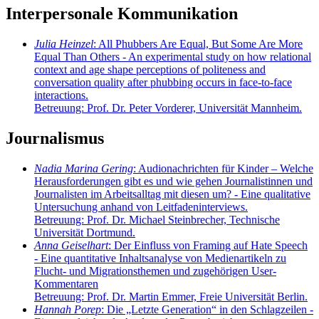
Interpersonale Kommunikation
Julia Heinzel
: All Phubbers Are Equal, But Some Are More
Equal Than Others - An experimental study on how relational
context and age shape perceptions of politeness and
conversation quality after phubbing occurs in face-to-face
interactions.
Betreuung: Prof. Dr. Peter Vorderer, Universität Mannheim.
Journalismus
Nadia Marina Gering
: Audionachrichten für Kinder – Welche
Herausforderungen gibt es und wie gehen Journalistinnen und
Journalisten im Arbeitsalltag mit diesen um? - Eine qualitative
Untersuchung anhand von Leitfadeninterviews.
Betreuung: Prof. Dr. Michael Steinbrecher, Technische
Universität Dortmund.
Anna Geiselhart
: Der Einfluss von Framing auf Hate Speech
- Eine quantitative Inhaltsanalyse von Medienartikeln zu
Flucht- und Migrationsthemen und zugehörigen User-
Kommentaren
Betreuung: Prof. Dr. Martin Emmer, Freie Universität Berlin.
Hannah Porep
: Die „Letzte Generation“ in den Schlagzeilen -