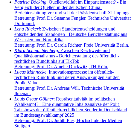
Patricia Böcking
: Quellenvielfalt im Einparteienstaat? - Ein
Vergleich der Quellen in der deutschen China-
Berichterstattung vor und seit der Präsidentschaft Xi Jinpings
Betreuung: Prof. Dr. Susanne Fengler, Technische Universität
Dortmund.
Lena Rückerl
: Zwischen Standortentscheidungen und
entscheidenden Standorten - Deutsche Berichterstattung aus
Westasien und Nordafrika
Betreuung: Prof. Dr. Carola Richter, Freie Universität Berlin.
Klara Schmachtenberg
: Zwischen Reichweite und
Qualitätsjournalismus - Berichterstattung des öffentlich-
rechtlichen Rundfunks auf TikTok
Betreuung: Prof. Dr. Amelie Duckwitz, TH Köln.
Lucas Männecke
: Innovationsprozesse im öffentlich-
rechtlichen Rundfunk und deren Auswirkungen auf den
Public Value
Betreuung: Prof. Dr. Andreas Will, Technische Universität
Ilmenau.
Louis Oscar Göllner
: Repräsentativität im politischen
Wahlkampf? - Eine quantitative Inhaltsanalyse der Polit-
Talkshows der öffentlich-rechtlichen Sender in Deutschland
im Bundestagswahlkampf 2025
Betreuung: Prof. Dr. Judith Pies, Hochschule der Medien
Stuttgart.