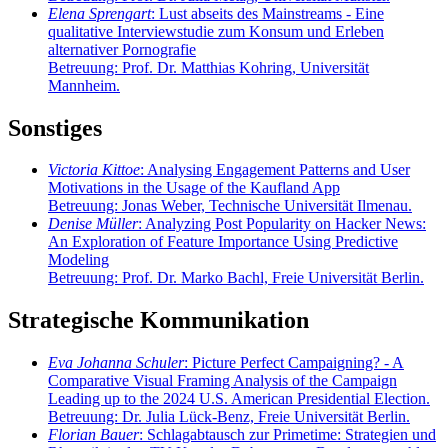
Elena Sprengart
: Lust abseits des Mainstreams - Eine
qualitative Interviewstudie zum Konsum und Erleben
alternativer Pornografie
Betreuung: Prof. Dr. Matthias Kohring, Universität
Mannheim.
Sonstiges
Victoria Kittoe
: Analysing Engagement Patterns and User
Motivations in the Usage of the Kaufland App
Betreuung: Jonas Weber, Technische Universität Ilmenau.
Denise Müller
: Analyzing Post Popularity on Hacker News:
An Exploration of Feature Importance Using Predictive
Modeling
Betreuung: Prof. Dr. Marko Bachl, Freie Universität Berlin.
Strategische Kommunikation
Eva Johanna Schuler
: Picture Perfect Campaigning? - A
Comparative Visual Framing Analysis of the Campaign
Leading up to the 2024 U.S. American Presidential Election.
Betreuung: Dr. Julia Lück-Benz, Freie Universität Berlin.
Florian Bauer
: Schlagabtausch zur Primetime: Strategien und