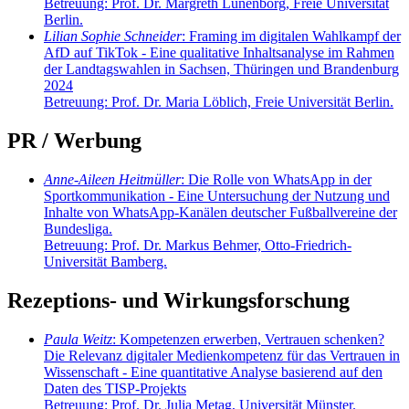
Betreuung: Prof. Dr. Margreth Lünenborg, Freie Universität
Berlin.
Lilian Sophie Schneider
: Framing im digitalen Wahlkampf der
AfD auf TikTok - Eine qualitative Inhaltsanalyse im Rahmen
der Landtagswahlen in Sachsen, Thüringen und Brandenburg
2024
Betreuung: Prof. Dr. Maria Löblich, Freie Universität Berlin.
PR / Werbung
Anne-Aileen Heitmüller
: Die Rolle von WhatsApp in der
Sportkommunikation - Eine Untersuchung der Nutzung und
Inhalte von WhatsApp-Kanälen deutscher Fußballvereine der
Bundesliga.
Betreuung: Prof. Dr. Markus Behmer, Otto-Friedrich-
Universität Bamberg.
Rezeptions- und Wirkungsforschung
Paula Weitz
: Kompetenzen erwerben, Vertrauen schenken?
Die Relevanz digitaler Medienkompetenz für das Vertrauen in
Wissenschaft - Eine quantitative Analyse basierend auf den
Daten des TISP-Projekts
Betreuung: Prof. Dr. Julia Metag, Universität Münster.