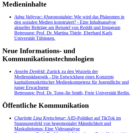
Medieninhalte
Adna Valjevac
: #Jugonostalgie: Wie wird das Phänomen in
den sozialen Medien konstruiert? - Eine Inhaltsanalyse
aktueller Beiträge am Beispiel von Reddit und Instagram
Betreuung: Prof. Dr. Martina Thiele, Eberhard Karls
Universität Tübingen.
Neue Informations- und
Kommunikationstechnologien
Anselm Denfeld
: Zurück zu den Wurzeln der
Medienpädagogik - Die Entwicklung eines Konzepts
kapitalismuskritischer Medienkompetenz für Jugendliche und
junge Erwachsene
Betreuung: Prof. Dr. Tong-Jin Smith, Freie Universität Berlin.
Öffentliche Kommunikation
Charlotte Lina Kretschmar
: AfD-Politiker auf TikTok im
Spannungsfeld von hegemonialer Männlichkeit und
Maskulinismus: Eine Videoanalyse