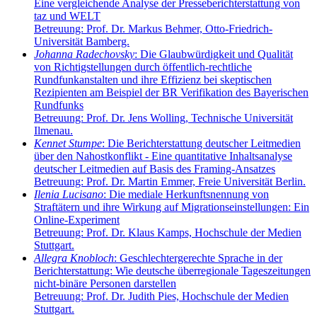
Eine vergleichende Analyse der Presseberichterstattung von
taz und WELT
Betreuung: Prof. Dr. Markus Behmer, Otto-Friedrich-
Universität Bamberg.
Johanna Radechovsky
: Die Glaubwürdigkeit und Qualität
von Richtigstellungen durch öffentlich-rechtliche
Rundfunkanstalten und ihre Effizienz bei skeptischen
Rezipienten am Beispiel der BR Verifikation des Bayerischen
Rundfunks
Betreuung: Prof. Dr. Jens Wolling, Technische Universität
Ilmenau.
Kennet Stumpe
: Die Berichterstattung deutscher Leitmedien
über den Nahostkonflikt - Eine quantitative Inhaltsanalyse
deutscher Leitmedien auf Basis des Framing-Ansatzes
Betreuung: Prof. Dr. Martin Emmer, Freie Universität Berlin.
Ilenia Lucisano
: Die mediale Herkunftsnennung von
Straftätern und ihre Wirkung auf Migrationseinstellungen: Ein
Online-Experiment
Betreuung: Prof. Dr. Klaus Kamps, Hochschule der Medien
Stuttgart.
Allegra Knobloch
: Geschlechtergerechte Sprache in der
Berichterstattung: Wie deutsche überregionale Tageszeitungen
nicht-binäre Personen darstellen
Betreuung: Prof. Dr. Judith Pies, Hochschule der Medien
Stuttgart.