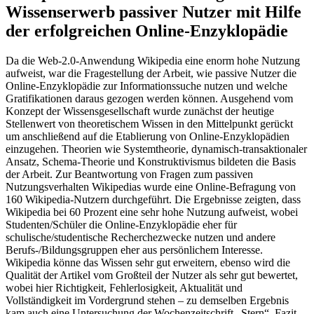
Wissenserwerb passiver Nutzer mit Hilfe
der erfolgreichen Online-Enzyklopädie
Da die Web-2.0-Anwendung Wikipedia eine enorm hohe Nutzung
aufweist, war die Fragestellung der Arbeit, wie passive Nutzer die
Online-Enzyklopädie zur Informationssuche nutzen und welche
Gratifikationen daraus gezogen werden können. Ausgehend vom
Konzept der Wissensgesellschaft wurde zunächst der heutige
Stellenwert von theoretischem Wissen in den Mittelpunkt gerückt
um anschließend auf die Etablierung von Online-Enzyklopädien
einzugehen. Theorien wie Systemtheorie, dynamisch-transaktionaler
Ansatz, Schema-Theorie und Konstruktivismus bildeten die Basis
der Arbeit. Zur Beantwortung von Fragen zum passiven
Nutzungsverhalten Wikipedias wurde eine Online-Befragung von
160 Wikipedia-Nutzern durchgeführt. Die Ergebnisse zeigten, dass
Wikipedia bei 60 Prozent eine sehr hohe Nutzung aufweist, wobei
Studenten/Schüler die Online-Enzyklopädie eher für
schulische/studentische Recherchezwecke nutzen und andere
Berufs-/Bildungsgruppen eher aus persönlichem Interesse.
Wikipedia könne das Wissen sehr gut erweitern, ebenso wird die
Qualität der Artikel vom Großteil der Nutzer als sehr gut bewertet,
wobei hier Richtigkeit, Fehlerlosigkeit, Aktualität und
Vollständigkeit im Vordergrund stehen – zu demselben Ergebnis
kam auch eine Untersuchung der Wochenzeitschrift „Stern“. Fazit