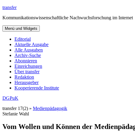
Zum
transfer
Inhalt
Kommunikationswissenschaftliche Nachwuchsforschung im Internet
springen
Menü und Widgets
Editorial
Aktuelle Ausgabe
Alle Ausgaben
Archiv-Suche
Abonnieren
Einreichungen
Über transfer
Redaktion
Herausgeber
Kooperierende Institute
DGPuK
transfer 17(2) »
Medienpädagogik
Stefanie Wahl
Vom Wollen und Können der Medienpäda