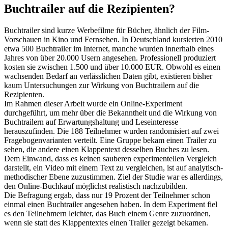
Buchtrailer auf die Rezipienten?
Buchtrailer sind kurze Werbefilme für Bücher, ähnlich der Film-
Vorschauen in Kino und Fernsehen. In Deutschland kursierten 2010
etwa 500 Buchtrailer im Internet, manche wurden innerhalb eines
Jahres von über 20.000 Usern angesehen. Professionell produziert
kosten sie zwischen 1.500 und über 10.000 EUR. Obwohl es einen
wachsenden Bedarf an verlässlichen Daten gibt, existieren bisher
kaum Untersuchungen zur Wirkung von Buchtrailern auf die
Rezipienten.
Im Rahmen dieser Arbeit wurde ein Online-Experiment
durchgeführt, um mehr über die Bekanntheit und die Wirkung von
Buchtrailern auf Erwartungshaltung und Leseinteresse
herauszufinden. Die 188 Teilnehmer wurden randomisiert auf zwei
Fragebogenvarianten verteilt. Eine Gruppe bekam einen Trailer zu
sehen, die andere einen Klappentext desselben Buches zu lesen.
Dem Einwand, dass es keinen sauberen experimentellen Vergleich
darstellt, ein Video mit einem Text zu vergleichen, ist auf analytisch-
methodischer Ebene zuzustimmen. Ziel der Studie war es allerdings,
den Online-Buchkauf möglichst realistisch nachzubilden.
Die Befragung ergab, dass nur 19 Prozent der Teilnehmer schon
einmal einen Buchtrailer angesehen haben. In dem Experiment fiel
es den Teilnehmern leichter, das Buch einem Genre zuzuordnen,
wenn sie statt des Klappentextes einen Trailer gezeigt bekamen.