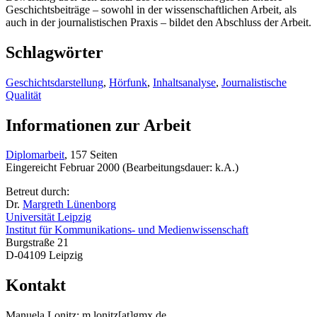
Geschichtsbeiträge – sowohl in der wissenschaftlichen Arbeit, als
auch in der journalistischen Praxis – bildet den Abschluss der Arbeit.
Schlagwörter
Geschichtsdarstellung
,
Hörfunk
,
Inhaltsanalyse
,
Journalistische
Qualität
Informationen zur Arbeit
Diplomarbeit
, 157 Seiten
Eingereicht Februar 2000 (Bearbeitungsdauer: k.A.)
Betreut durch:
Dr.
Margreth Lünenborg
Universität Leipzig
Institut für Kommunikations- und Medienwissenschaft
Burgstraße 21
D-04109 Leipzig
Kontakt
Manuela Lonitz: m.lonitz[at]gmx.de