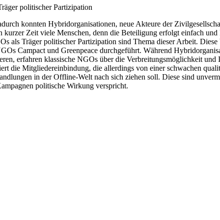
äger politischer Partizipation
rch konnten Hybridorganisationen, neue Akteure der Zivilgesellschaft
 kurzer Zeit viele Menschen, denn die Beteiligung erfolgt einfach und
ls Träger politischer Partizipation sind Thema dieser Arbeit. Diese 
r NGOs Campact und Greenpeace durchgeführt. Während Hybridorganisat
eren, erfahren klassische NGOs über die Verbreitungsmöglichkeit und I
t die Mitgliedereinbindung, die allerdings von einer schwachen qualita
andlungen in der Offline-Welt nach sich ziehen soll. Diese sind unvermi
Kampagnen politische Wirkung verspricht.