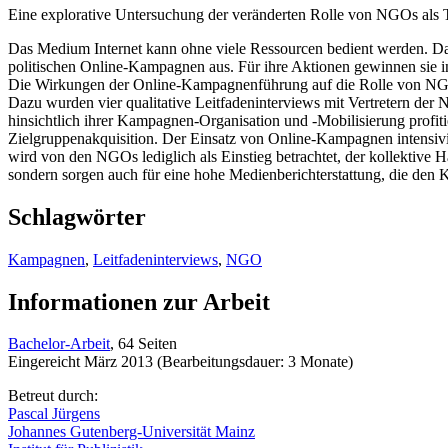
Eine explorative Untersuchung der veränderten Rolle von NGOs als Tr
Das Medium Internet kann ohne viele Ressourcen bedient werden. Dadu
politischen Online-Kampagnen aus. Für ihre Aktionen gewinnen sie in
Die Wirkungen der Online-Kampagnenführung auf die Rolle von NGOs a
Dazu wurden vier qualitative Leitfadeninterviews mit Vertretern de
hinsichtlich ihrer Kampagnen-Organisation und -Mobilisierung profiti
Zielgruppenakquisition. Der Einsatz von Online-Kampagnen intensivier
wird von den NGOs lediglich als Einstieg betrachtet, der kollektive H
sondern sorgen auch für eine hohe Medienberichterstattung, die den 
Schlagwörter
Kampagnen
,
Leitfadeninterviews
,
NGO
Informationen zur Arbeit
Bachelor-Arbeit
, 64 Seiten
Eingereicht März 2013 (Bearbeitungsdauer: 3 Monate)
Betreut durch:
Pascal Jürgens
Johannes Gutenberg-Universität Mainz