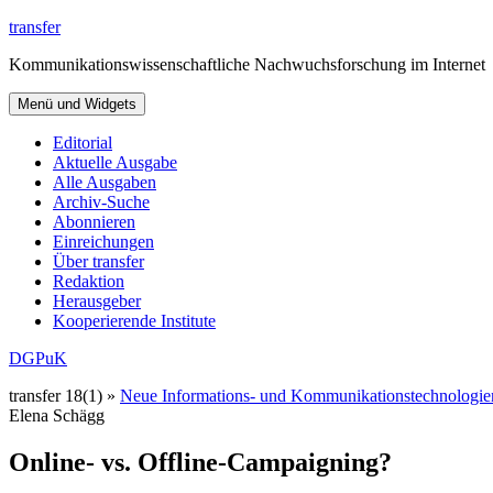
Zum
transfer
Inhalt
Kommunikationswissenschaftliche Nachwuchsforschung im Internet
springen
Menü und Widgets
Editorial
Aktuelle Ausgabe
Alle Ausgaben
Archiv-Suche
Abonnieren
Einreichungen
Über transfer
Redaktion
Herausgeber
Kooperierende Institute
DGPuK
transfer 18(1) »
Neue Informations- und Kommunikationstechnologie
Elena Schägg
Online- vs. Offline-Campaigning?