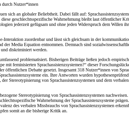
en durch Nutzer*innen
en sich an globaler Beliebtheit. Dabei fällt auf: Sprachassistenzsyst
 diese geschlechtsspezifische Wahrnehmung bleibt laut öffentlicher Kr
hnologien jederzeit gefügsam und ohne jeden Widerspruch dem Willen i
-Interaktion zuordenbar und lässt sich gleichsam in der kommunikatio
der Media Equation entnommen. Demnach sind sozialwissenschaftlich
 und diskriminiert werden.
fassend problematisiert. Bisherigen Beiträge ließen jedoch empirisch
type mit feminisierten Sprachassistenzsystemen?“ dieser Forschungslüc
r öffentlichen Debatte gesetzt. Insgesamt 318 Nutzer*innen von Sprac
en Sprachassistenzsysteme ein. Ihre Antworten wurden hypothesenprüfe
, der Stereotypisierung von Sprachassistenzsystemen und dem verbale
tsbezogene Stereotypisierung von Sprachassistenzsystemen nachweisen.
schlechtsspezifische Wahrnehmung der Sprachassistenzsysteme prägen
rävalenz des verbalen Missbrauchs von Sprachassistenzsystemen erkenn
fen somit an die bisherige Kritik an.