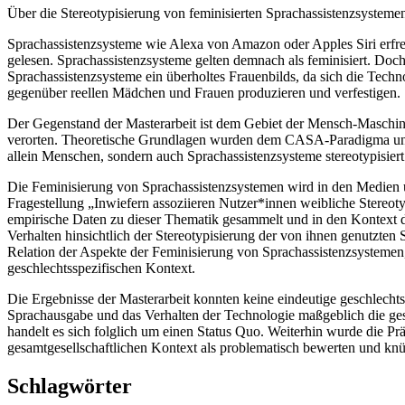
Über die Stereotypisierung von feminisierten Sprachassistenzsystem
Sprachassistenzsysteme wie Alexa von Amazon oder Apples Siri erfreu
gelesen. Sprachassistenzsysteme gelten demnach als feminisiert. Doch
Sprachassistenzsysteme ein überholtes Frauenbilds, da sich die Tec
gegenüber reellen Mädchen und Frauen produzieren und verfestigen.
Der Gegenstand der Masterarbeit ist dem Gebiet der Mensch-Maschine
verorten. Theoretische Grundlagen wurden dem CASA-Paradigma und 
allein Menschen, sondern auch Sprachassistenzsysteme stereotypisiert
Die Feminisierung von Sprachassistenzsystemen wird in den Medien um
Fragestellung „Inwiefern assoziieren Nutzer*innen weibliche Stereo
empirische Daten zu dieser Thematik gesammelt und in den Kontext de
Verhalten hinsichtlich der Stereotypisierung der von ihnen genutzt
Relation der Aspekte der Feminisierung von Sprachassistenzsystemen
geschlechtsspezifischen Kontext.
Die Ergebnisse der Masterarbeit konnten keine eindeutige geschlech
Sprachausgabe und das Verhalten der Technologie maßgeblich die ge
handelt es sich folglich um einen Status Quo. Weiterhin wurde die P
gesamtgesellschaftlichen Kontext als problematisch bewerten und knüp
Schlagwörter