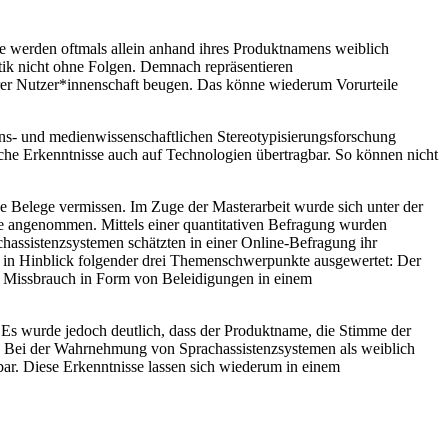
eme werden oftmals allein anhand ihres Produktnamens weiblich
itik nicht ohne Folgen. Demnach repräsentieren
hrer Nutzer*innenschaft beugen. Das könne wiederum Vorurteile
ns- und medienwissenschaftlichen Stereotypisierungsforschung
e Erkenntnisse auch auf Technologien übertragbar. So können nicht
e Belege vermissen. Im Zuge der Masterarbeit wurde sich unter der
ke angenommen. Mittels einer quantitativen Befragung wurden
hassistenzsystemen schätzten in einer Online-Befragung ihr
nd in Hinblick folgender drei Themenschwerpunkte ausgewertet: Der
n Missbrauch in Form von Beleidigungen in einem
 Es wurde jedoch deutlich, dass der Produktname, die Stimme der
. Bei der Wahrnehmung von Sprachassistenzsystemen als weiblich
bar. Diese Erkenntnisse lassen sich wiederum in einem