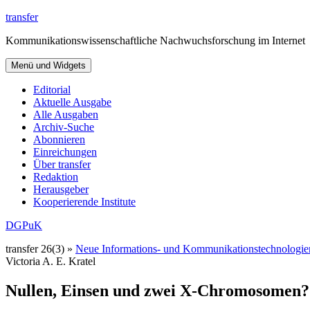
Zum
transfer
Inhalt
Kommunikationswissenschaftliche Nachwuchsforschung im Internet
springen
Menü und Widgets
Editorial
Aktuelle Ausgabe
Alle Ausgaben
Archiv-Suche
Abonnieren
Einreichungen
Über transfer
Redaktion
Herausgeber
Kooperierende Institute
DGPuK
transfer 26(3) »
Neue Informations- und Kommunikationstechnologie
Victoria A. E. Kratel
Nullen, Einsen und zwei X-Chromosomen?