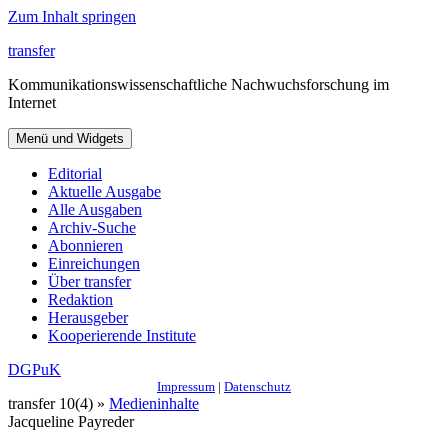
Zum Inhalt springen
transfer
Kommunikationswissenschaftliche Nachwuchsforschung im
Internet
Menü und Widgets
Editorial
Aktuelle Ausgabe
Alle Ausgaben
Archiv-Suche
Abonnieren
Einreichungen
Über transfer
Redaktion
Herausgeber
Kooperierende Institute
DGPuK
Impressum
|
Datenschutz
transfer 10(4) »
Medieninhalte
Jacqueline Payreder