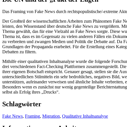
Das Framing von Fake News durch rechtspopulistische/-extreme Akt
Der Großteil der wissenschaftlichen Arbeiten zum Phänomen Fake News
leisten, den Wissenstand über deutsche Fake News zu vergrößern. Mi
Thema gewählt, das für eine Vielzahl an Fake News sorgte. Diese wur
Thema ist, dass es im Gegensatz zu vielen anderen Fällen ein Dokum
zu verbreiten und zwangen Medien und Politik die Debatte auf. Da Fa
Grundlagen der Propaganda erarbeitet. Für die Erstellung eines Ka
Debatten zu filtern.
Mithilfe einer qualitativen Inhaltsanalyse wurde die folgende Forsc
drei verschiedenen Fact-Checking Plattformen zusammengestellt. Die
ihrer eigenen Botschaft entspricht. Genauer gesagt, stellen sie die 
unterschiedlichen Stilmitteln ein sehr bedrohliches, negatives Bild, 
unterstützen, aufeinander verweisen und ähnliche Inhalte verbreiten
Besonders wenn es zunächst nur wenig gegenteilige Berichterstattung 
selbst als Erfolg ihres „Drucks“.
Schlagwörter
Fake News
,
Framing
,
Migration
,
Qualitative Inhaltsanalyse