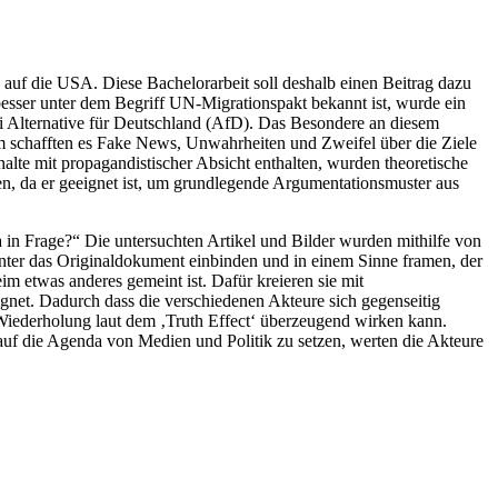
 auf die USA. Diese Bachelorarbeit soll deshalb einen Beitrag dazu
esser unter dem Begriff UN-Migrationspakt bekannt ist, wurde ein
ei Alternative für Deutschland (AfD). Das Besondere an diesem
m schafften es Fake News, Unwahrheiten und Zweifel über die Ziele
lte mit propagandistischer Absicht enthalten, wurden theoretische
, da er geeignet ist, um grundlegende Argumentationsmuster aus
 in Frage?“ Die untersuchten Artikel und Bilder wurden mithilfe von
nter das Originaldokument einbinden und in einem Sinne framen, der
im etwas anderes gemeint ist. Dafür kreieren sie mit
eignet. Dadurch dass die verschiedenen Akteure sich gegenseitig
e Wiederholung laut dem ‚Truth Effect‘ überzeugend wirken kann.
 auf die Agenda von Medien und Politik zu setzen, werten die Akteure