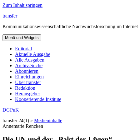
Zum Inhalt springen
transfer
Kommunikationswissenschaftliche Nachwuchsforschung im Internet
Menü und Widgets
Editorial
Aktuelle Ausgabe
Alle Ausgaben
Archiv-Suche
Abonnieren
Einreichungen
Über transfer
Redaktion
Herausgeber
Kooperierende Institute
DGPuK
transfer 24(1) »
Medieninhalte
Annemarie Rencken
Die UN und der „Pakt der Lügen“