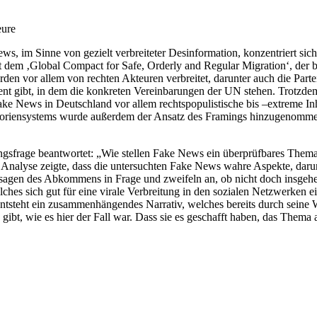
eure
, im Sinne von gezielt verbreiteter Desinformation, konzentriert sich
t dem ‚Global Compact for Safe, Orderly and Regular Migration‘, der b
den vor allem von rechten Akteuren verbreitet, darunter auch die Part
ent gibt, in dem die konkreten Vereinbarungen der UN stehen. Trotzde
ke News in Deutschland vor allem rechtspopulistische bis –extreme Inha
tegoriensystems wurde außerdem der Ansatz des Framings hinzugenommen
hungsfrage beantwortet: „Wie stellen Fake News ein überprüfbares Thema
 Analyse zeigte, dass die untersuchten Fake News wahre Aspekte, daru
Aussagen des Abkommens in Frage und zweifeln an, ob nicht doch insgehe
welches sich gut für eine virale Verbreitung in den sozialen Netzwerken 
, entsteht ein zusammenhängendes Narrativ, welches bereits durch sein
gibt, wie es hier der Fall war. Dass sie es geschafft haben, das Thema