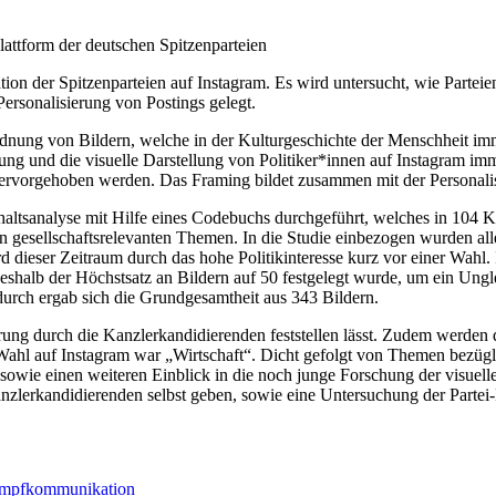
lattform der deutschen Spitzenparteien
on der Spitzenparteien auf Instagram. Es wird untersucht, wie Parteie
Personalisierung von Postings gelegt.
ordnung von Bildern, welche in der Kulturgeschichte der Menschheit i
g und die visuelle Darstellung von Politiker*innen auf Instagram im
vorgehoben werden. Das Framing bildet zusammen mit der Personalisi
altsanalyse mit Hilfe eines Codebuchs durchgeführt, welches in 104 Ka
 gesellschaftsrelevanten Themen. In die Studie einbezogen wurden alle
 dieser Zeitraum durch das hohe Politikinteresse kurz vor einer Wahl.
weshalb der Höchstsatz an Bildern auf 50 festgelegt wurde, um ein Un
durch ergab sich die Grundgesamtheit aus 343 Bildern.
rung durch die Kanzlerkandidierenden feststellen lässt. Zudem werden d
hl auf Instagram war „Wirtschaft“. Dicht gefolgt von Themen bezüglich
n, sowie einen weiteren Einblick in die noch junge Forschung der vis
Kanzlerkandidierenden selbst geben, sowie eine Untersuchung der Part
mpfkommunikation