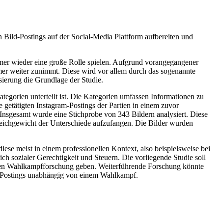
n Bild-Postings auf der Social-Media Plattform aufbereiten und
mmer wieder eine große Rolle spielen. Aufgrund vorangegangener
mer weiter zunimmt. Diese wird vor allem durch das sogenannte
erung die Grundlage der Studie.
tegorien unterteilt ist. Die Kategorien umfassen Informationen zu
 getätigten Instagram-Postings der Partien in einem zuvor
 Insgesamt wurde eine Stichprobe von 343 Bildern analysiert. Diese
gleichgewicht der Unterschiede aufzufangen. Die Bilder wurden
iese meist in einem professionellen Kontext, also beispielsweise bei
 sozialer Gerechtigkeit und Steuern. Die vorliegende Studie soll
uellen Wahlkampfforschung geben. Weiterführende Forschung könnte
ei-Postings unabhängig von einem Wahlkampf.