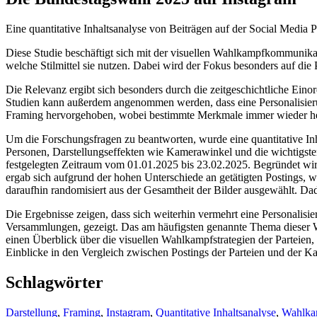
Eine quantitative Inhaltsanalyse von Beiträgen auf der Social Media P
Diese Studie beschäftigt sich mit der visuellen Wahlkampfkommunikati
welche Stilmittel sie nutzen. Dabei wird der Fokus besonders auf die 
Die Relevanz ergibt sich besonders durch die zeitgeschichtliche Ein
Studien kann außerdem angenommen werden, dass eine Personalisierun
Framing hervorgehoben, wobei bestimmte Merkmale immer wieder her
Um die Forschungsfragen zu beantworten, wurde eine quantitative Inh
Personen, Darstellungseffekten wie Kamerawinkel und die wichtigsten
festgelegten Zeitraum vom 01.01.2025 bis 23.02.2025. Begründet wird
ergab sich aufgrund der hohen Unterschiede an getätigten Postings, 
daraufhin randomisiert aus der Gesamtheit der Bilder ausgewählt. Da
Die Ergebnisse zeigen, dass sich weiterhin vermehrt eine Personalisie
Versammlungen, gezeigt. Das am häufigsten genannte Thema dieser Wa
einen Überblick über die visuellen Wahlkampfstrategien der Parteie
Einblicke in den Vergleich zwischen Postings der Parteien und der 
Schlagwörter
Darstellung
,
Framing
,
Instagram
,
Quantitative Inhaltsanalyse
,
Wahlka