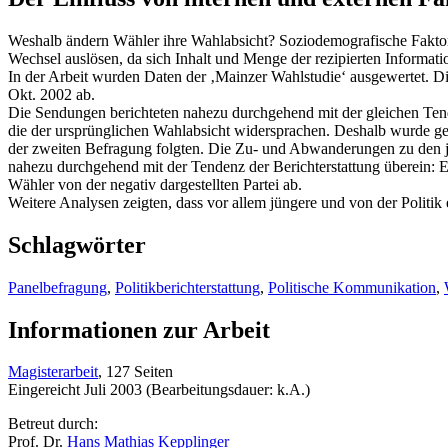
Weshalb ändern Wähler ihre Wahlabsicht? Soziodemografische Faktor
Wechsel auslösen, da sich Inhalt und Menge der rezipierten Informat
In der Arbeit wurden Daten der ‚Mainzer Wahlstudie‘ ausgewertet. Di
Okt. 2002 ab.
Die Sendungen berichteten nahezu durchgehend mit der gleichen Tende
die der ursprünglichen Wahlabsicht widersprachen. Deshalb wurde ge
der zweiten Befragung folgten. Die Zu- und Abwanderungen zu den 
nahezu durchgehend mit der Tendenz der Berichterstattung überein: E
Wähler von der negativ dargestellten Partei ab.
Weitere Analysen zeigten, dass vor allem jüngere und von der Politik
Schlagwörter
Panelbefragung
,
Politikberichterstattung
,
Politische Kommunikation
,
Informationen zur Arbeit
Magisterarbeit
, 127 Seiten
Eingereicht Juli 2003 (Bearbeitungsdauer: k.A.)
Betreut durch:
Prof. Dr.
Hans Mathias Kepplinger