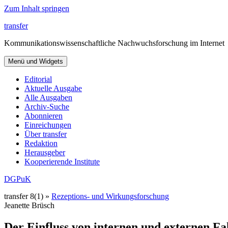
Zum Inhalt springen
transfer
Kommunikationswissenschaftliche Nachwuchsforschung im Internet
Menü und Widgets
Editorial
Aktuelle Ausgabe
Alle Ausgaben
Archiv-Suche
Abonnieren
Einreichungen
Über transfer
Redaktion
Herausgeber
Kooperierende Institute
DGPuK
transfer 8(1) »
Rezeptions- und Wirkungsforschung
Jeanette Brüsch
Der Einfluss von internen und externen F