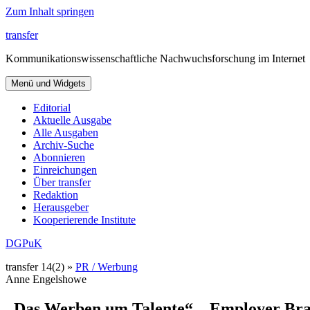
Zum Inhalt springen
transfer
Kommunikationswissenschaftliche Nachwuchsforschung im Internet
Menü und Widgets
Editorial
Aktuelle Ausgabe
Alle Ausgaben
Archiv-Suche
Abonnieren
Einreichungen
Über transfer
Redaktion
Herausgeber
Kooperierende Institute
DGPuK
transfer 14(2) »
PR / Werbung
Anne Engelshowe
„Das Werben um Talente“ – Employer Bra