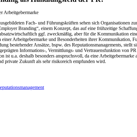
er Arbeitgebermarke
usgebildeten Fach- und Führungskräften sehen sich Organisationen zun
Employer Branding“, einem Konzept, das auf eine frühzeitige Schaffun
bsatzwirtschaftlich ggf. zweckmäßig, aber für die Kommunikation eine
ften einer Arbeitgebermarke und Besonderheiten ihrer Kommunikation, 
ng bestehender Ansätze, bspw. des Reputationsmanagements, stellt si
ausgeprägten Informations-, Vermittlungs- und Vertrauensfunktion von
ist u.a. deshalb besonders anspruchsvoll, da eine Arbeitgebermarke au
d private Zukunft als sehr risikoreich empfunden wird.
eputationsmanagement