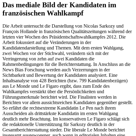
Das mediale Bild der Kandidaten im
französischen Wahlkampf
Die Arbeit untersucht die Darstellung von Nicolas Sarkozy und
François Hollande in französischen Qualitätszeitungen während der
letzten vier Wochen des Präsidentschaftswahlkampfes 2012. Die
Arbeit fokussiert auf die Veränderungen in der
Kandidatendarstellung und Themen. Mit dem ersten Wahlgang,
zwei Wochen vor der Stichwahl, verändern sich mit der
Verringerung von zehn auf zwei Kandidaten die
Rahmenbedingungen für die Berichterstattung. In Anschluss an die
News Bias Forschung werden auch Verzerrungen in der
Sichtbarkeit und Bewertung der Kandidaten analysiert. Eine
Inhaltsanalyse von 428 Berichten (bzw. 799 Kandidatenbezügen)
aus Le Monde und Le Figaro ergibt, dass zum Ende des
Wahlkampfes verstärkt über die Persönlichkeiten und
Führungsmerkmale berichtet wird. Die Finalisten werden in
Berichten vor allem aussichtsreichen Kandidaten gegenüber gestellt.
So erfährt die rechtsextreme Kandidatin Le Pen nach ihrem
Ausscheiden als drittstärkste Kandidatin im ersten Wahlgang
deutlich mehr Beachtung. Im konservativen Le Figaro schlägt sich
die redaktionelle Unterstützung für Sarkozy deutlich in der
Gesamtberichterstattung nieder. Die liberale Le Monde berichtet
insgesamt ausgewogener, auch wenn in editorialen Inhalten eine