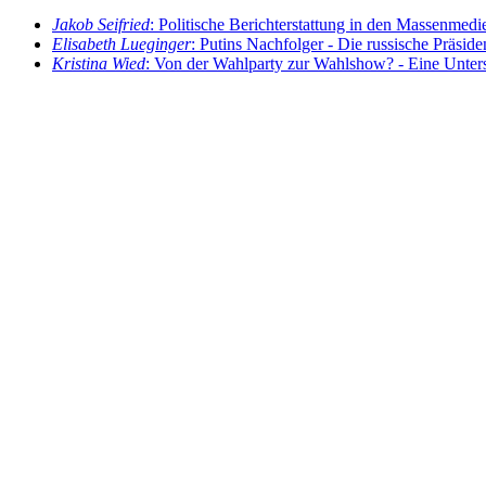
Jakob Seifried
: Politische Berichterstattung in den Massenmed
Elisabeth Lueginger
: Putins Nachfolger - Die russische Präsid
Kristina Wied
: Von der Wahlparty zur Wahlshow? - Eine Unter