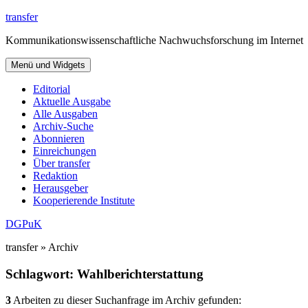
Zum
transfer
Inhalt
Kommunikationswissenschaftliche Nachwuchsforschung im Internet
springen
Menü und Widgets
Editorial
Aktuelle Ausgabe
Alle Ausgaben
Archiv-Suche
Abonnieren
Einreichungen
Über transfer
Redaktion
Herausgeber
Kooperierende Institute
DGPuK
transfer » Archiv
Schlagwort:
Wahlberichterstattung
3
Arbeiten zu dieser Suchanfrage im Archiv gefunden: