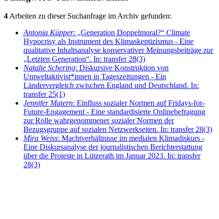
4
Arbeiten zu dieser Suchanfrage im Archiv gefunden:
Antonia Küpper
: „Generation Doppelmoral?“ Climate
Hypocrisy als Instrument des Klimaskeptizismus - Eine
qualitative Inhaltsanalyse konservativer Meinungsbeiträge zur
„Letzten Generation“. In: transfer 28(3)
Natalie Schering
: Diskursive Konstruktion von
Umweltaktivist*innen in Tageszeitungen - Ein
Ländervergleich zwischen England und Deutschland. In:
transfer 25(1)
Jennifer Matern
: Einfluss sozialer Normen auf Fridays-for-
Future-Engagement - Eine standardisierte Onlinebefragung
zur Rolle wahrgenommener sozialer Normen der
Bezugsgruppe auf sozialen Netzwerkseiten. In: transfer 28(3)
Mira Weiss
: Machtverhältnisse im medialen Klimadiskurs -
Eine Diskursanalyse der journalistischen Berichterstattung
über die Proteste in Lützerath im Januar 2023. In: transfer
28(3)