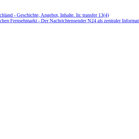
hland - Geschichte, Angebot, Inhalte. In: transfer 13(4)
schen Fernsehmarkt - Der Nachrichtensender N24 als zentraler Informat