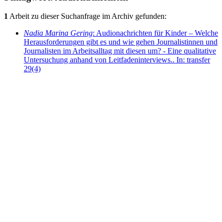
1
Arbeit zu dieser Suchanfrage im Archiv gefunden:
Nadia Marina Gering
: Audionachrichten für Kinder – Welche
Herausforderungen gibt es und wie gehen Journalistinnen und
Journalisten im Arbeitsalltag mit diesen um? - Eine qualitative
Untersuchung anhand von Leitfadeninterviews.. In: transfer
29(4)