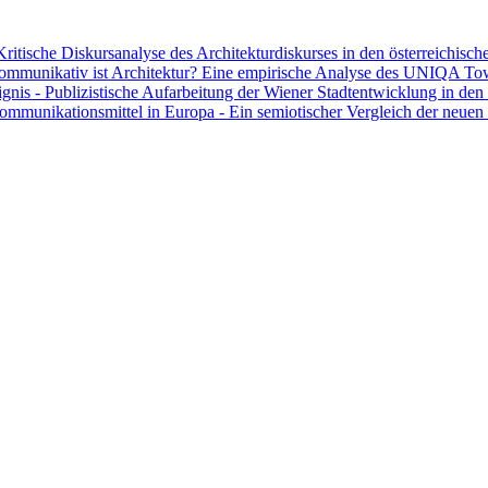
ritische Diskursanalyse des Architekturdiskurses in den österreichische
kommunikativ ist Architektur? Eine empirische Analyse des UNIQA Tow
ignis - Publizistische Aufarbeitung der Wiener Stadtentwicklung in den 
 Kommunikationsmittel in Europa - Ein semiotischer Vergleich der neuen 