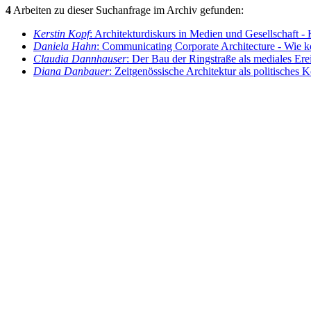
4
Arbeiten zu dieser Suchanfrage im Archiv gefunden:
Kerstin Kopf
: Architekturdiskurs in Medien und Gesellschaft - K
Daniela Hahn
: Communicating Corporate Architecture - Wie 
Claudia Dannhauser
: Der Bau der Ringstraße als mediales Ere
Diana Danbauer
: Zeitgenössische Architektur als politisches