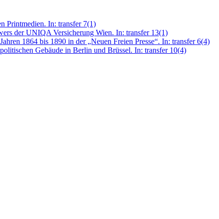
n Printmedien. In: transfer 7(1)
ers der UNIQA Versicherung Wien. In: transfer 13(1)
Jahren 1864 bis 1890 in der „Neuen Freien Presse“. In: transfer 6(4)
politischen Gebäude in Berlin und Brüssel. In: transfer 10(4)