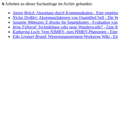
6
Arbeiten zu dieser Suchanfrage im Archiv gefunden:
Janise Brück
: Akzeptanz durch Kommunikation - Eine empiris
Niclas Deißler
: Akzeptanzfaktoren von Quantified Self - Die 
Susanne Wittmann
: E-Books für Smartphones - Evaluation von
Irene Füllgraf
: Technikblase oder neue Wunderwaffe? - Zum Me
Katharina Loch
: Vom NIMBY- zum PIMBY-Phänomen - Eine Anal
Eike Lennart Brand
: Wissensmanagement-Werkzeug Wiki - Einfl