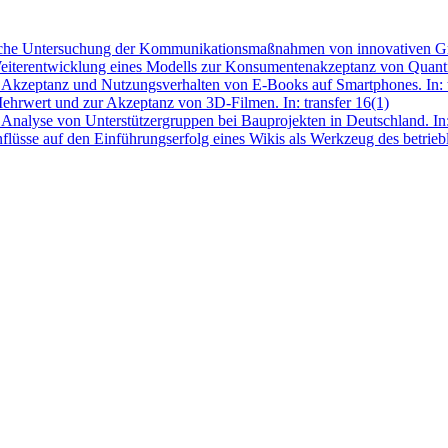
che Untersuchung der Kommunikationsmaßnahmen von innovativen Großp
Weiterentwicklung eines Modells zur Konsumentenakzeptanz von Quanti
 Akzeptanz und Nutzungsverhalten von E-Books auf Smartphones. In: t
hrwert und zur Akzeptanz von 3D-Filmen. In: transfer 16(1)
yse von Unterstützergruppen bei Bauprojekten in Deutschland. In: 
üsse auf den Einführungserfolg eines Wikis als Werkzeug des betriebl