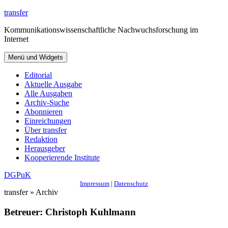
Zum
transfer
Inhalt
Kommunikationswissenschaftliche Nachwuchsforschung im
springen
Internet
Menü und Widgets
Editorial
Aktuelle Ausgabe
Alle Ausgaben
Archiv-Suche
Abonnieren
Einreichungen
Über transfer
Redaktion
Herausgeber
Kooperierende Institute
DGPuK
Impressum
|
Datenschutz
transfer » Archiv
Betreuer:
Christoph Kuhlmann