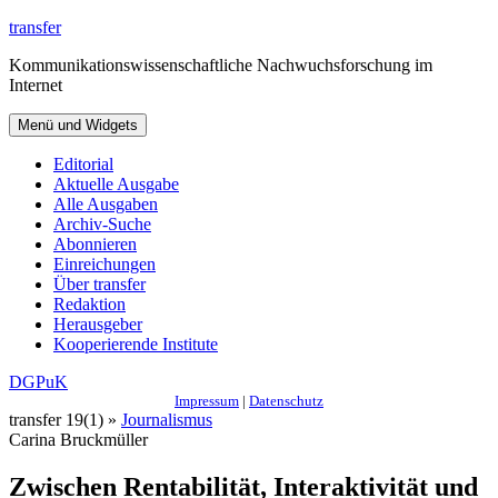
Zum
transfer
Inhalt
Kommunikationswissenschaftliche Nachwuchsforschung im
springen
Internet
Menü und Widgets
Editorial
Aktuelle Ausgabe
Alle Ausgaben
Archiv-Suche
Abonnieren
Einreichungen
Über transfer
Redaktion
Herausgeber
Kooperierende Institute
DGPuK
Impressum
|
Datenschutz
transfer 19(1) »
Journalismus
Carina Bruckmüller
Zwischen Rentabilität, Interaktivität und