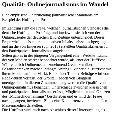
Qualität- Onlinejournalismus im Wandel
Eine empirische Untersuchung journalistischer Standards am
Beispiel der Huffington Post
Im Zentrum steht die Frage, welchen journalistischen Standards die
deutsche Huffington Post folgt und inwieweit sie sich von der
Onlineausgabe der deutschen Bild-Zeitung unterscheidet. Dieser
Frage wird mittels einer quantitativen Inhaltsanalyse nachgegangen
und an die von Engesser (vgl. 2013) erstellten Qualitätskriterien für
den Partizipativen Journalismus angelehnt.
Selten gab es in der jüngeren Vergangenheit einen Website- Launch,
der von Medien stärker beobachtet wurde, als jener der HuffPost.
Während sich Onlinemedien zunehmend Gedanken über
Bezahlschranken machen, drängte Anfang Oktober die HuffPost mit
ihrem Modell auf den Markt. Ein kleiner Teil der Beiträge wird von
Redakteuren verfasst, der Großteil jedoch von Bloggern
unentgeltlich. In diesem Zusammenhang werden die Qualität von
Onlinejournalismus behandelt, Unterschiede zwischen klassischen
und partizipativen Journalismus erfasst, Möglichkeiten und Grenzen
des „Mitmachjournalismus“ beschrieben und es wird der Frage
nachgegangen, inwieweit Blogs eine Konkurrenz zu traditionellen
Massenmedien darstellen.
Die HuffPost wird auch nach Abschluss dieser Untersuchung als