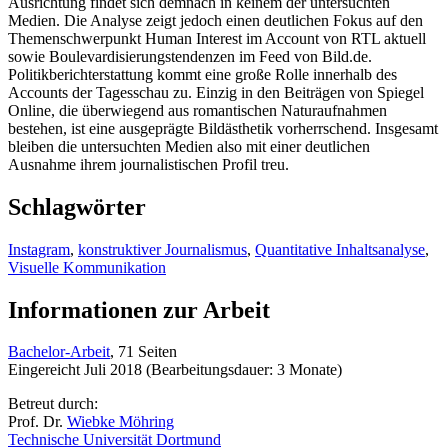
Ausrichtung findet sich demnach in keinem der untersuchten
Medien. Die Analyse zeigt jedoch einen deutlichen Fokus auf den
Themenschwerpunkt Human Interest im Account von RTL aktuell
sowie Boulevardisierungstendenzen im Feed von Bild.de.
Politikberichterstattung kommt eine große Rolle innerhalb des
Accounts der Tagesschau zu. Einzig in den Beiträgen von Spiegel
Online, die überwiegend aus romantischen Naturaufnahmen
bestehen, ist eine ausgeprägte Bildästhetik vorherrschend. Insgesamt
bleiben die untersuchten Medien also mit einer deutlichen
Ausnahme ihrem journalistischen Profil treu.
Schlagwörter
Instagram
,
konstruktiver Journalismus
,
Quantitative Inhaltsanalyse
,
Visuelle Kommunikation
Informationen zur Arbeit
Bachelor-Arbeit
, 71 Seiten
Eingereicht Juli 2018 (Bearbeitungsdauer: 3 Monate)
Betreut durch:
Prof. Dr.
Wiebke Möhring
Technische Universität Dortmund