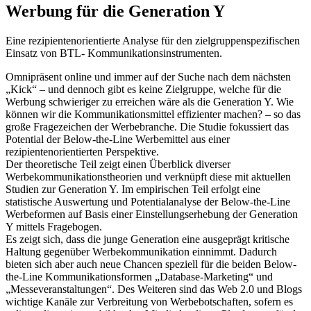
Werbung für die Generation Y
Eine rezipientenorientierte Analyse für den zielgruppenspezifischen
Einsatz von BTL- Kommunikationsinstrumenten.
Omnipräsent online und immer auf der Suche nach dem nächsten
„Kick“ – und dennoch gibt es keine Zielgruppe, welche für die
Werbung schwieriger zu erreichen wäre als die Generation Y. Wie
können wir die Kommunikationsmittel effizienter machen? – so das
große Fragezeichen der Werbebranche. Die Studie fokussiert das
Potential der Below-the-Line Werbemittel aus einer
rezipientenorientierten Perspektive.
Der theoretische Teil zeigt einen Überblick diverser
Werbekommunikationstheorien und verknüpft diese mit aktuellen
Studien zur Generation Y. Im empirischen Teil erfolgt eine
statistische Auswertung und Potentialanalyse der Below-the-Line
Werbeformen auf Basis einer Einstellungserhebung der Generation
Y mittels Fragebogen.
Es zeigt sich, dass die junge Generation eine ausgeprägt kritische
Haltung gegenüber Werbekommunikation einnimmt. Dadurch
bieten sich aber auch neue Chancen speziell für die beiden Below-
the-Line Kommunikationsformen „Database-Marketing“ und
„Messeveranstaltungen“. Des Weiteren sind das Web 2.0 und Blogs
wichtige Kanäle zur Verbreitung von Werbebotschaften, sofern es